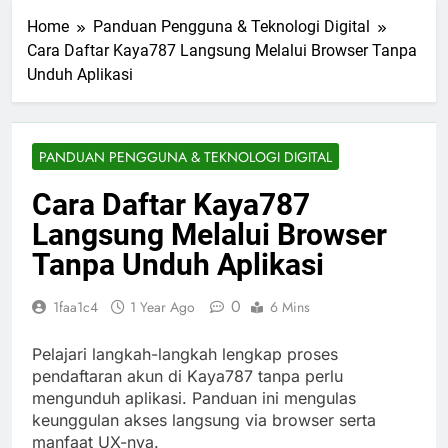
Home
Panduan Pengguna & Teknologi Digital
Cara Daftar Kaya787 Langsung Melalui Browser Tanpa
Unduh Aplikasi
PANDUAN PENGGUNA & TEKNOLOGI DIGITAL
Cara Daftar Kaya787
Langsung Melalui Browser
Tanpa Unduh Aplikasi
0
1faa1c4
1 Year Ago
6 Mins
Pelajari langkah-langkah lengkap proses
pendaftaran akun di Kaya787 tanpa perlu
mengunduh aplikasi. Panduan ini mengulas
keunggulan akses langsung via browser serta
manfaat UX-nya.