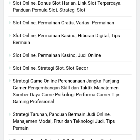
Slot Online, Bonus Slot Harian, Link Slot Terpercaya,
Panduan Pemula Slot, Strategi Slot
Slot Online, Permainan Gratis, Variasi Permainan
Slot Online, Permainan Kasino, Hiburan Digital, Tips
Bermain
Slot Online, Permainan Kasino, Judi Online
Slot Online, Strategi Slot, Slot Gacor
Strategi Game Online Perencanaan Jangka Panjang
Gamer Pengembangan Skill dan Taktik Manajemen
Sumber Daya Game Psikologi Performa Gamer Tips
Gaming Profesional
Strategi Taruhan, Panduan Bermain Judi Online,
Manajemen Modal, Fitur dan Teknologi Judi, Tips
Pemain