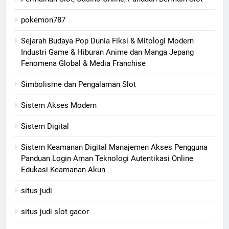
pokemon787
Sejarah Budaya Pop Dunia Fiksi & Mitologi Modern
Industri Game & Hiburan Anime dan Manga Jepang
Fenomena Global & Media Franchise
Simbolisme dan Pengalaman Slot
Sistem Akses Modern
Sistem Digital
Sistem Keamanan Digital Manajemen Akses Pengguna
Panduan Login Aman Teknologi Autentikasi Online
Edukasi Keamanan Akun
situs judi
situs judi slot gacor