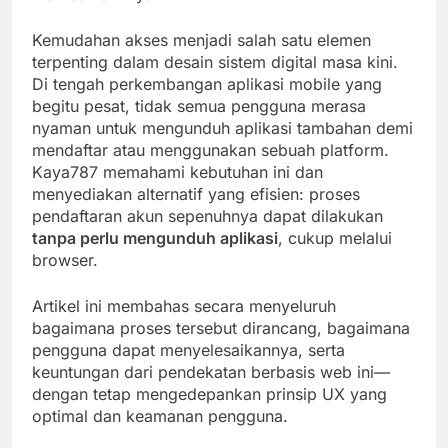
Kemudahan akses menjadi salah satu elemen
terpenting dalam desain sistem digital masa kini.
Di tengah perkembangan aplikasi mobile yang
begitu pesat, tidak semua pengguna merasa
nyaman untuk mengunduh aplikasi tambahan demi
mendaftar atau menggunakan sebuah platform.
Kaya787 memahami kebutuhan ini dan
menyediakan alternatif yang efisien: proses
pendaftaran akun sepenuhnya dapat dilakukan
tanpa perlu mengunduh aplikasi
, cukup melalui
browser.
Artikel ini membahas secara menyeluruh
bagaimana proses tersebut dirancang, bagaimana
pengguna dapat menyelesaikannya, serta
keuntungan dari pendekatan berbasis web ini—
dengan tetap mengedepankan prinsip UX yang
optimal dan keamanan pengguna.