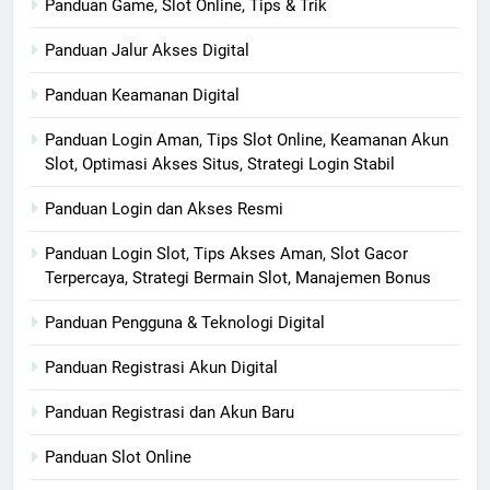
Panduan Game, Slot Online, Tips & Trik
Panduan Jalur Akses Digital
Panduan Keamanan Digital
Panduan Login Aman, Tips Slot Online, Keamanan Akun
Slot, Optimasi Akses Situs, Strategi Login Stabil
Panduan Login dan Akses Resmi
Panduan Login Slot, Tips Akses Aman, Slot Gacor
Terpercaya, Strategi Bermain Slot, Manajemen Bonus
Panduan Pengguna & Teknologi Digital
Panduan Registrasi Akun Digital
Panduan Registrasi dan Akun Baru
Panduan Slot Online