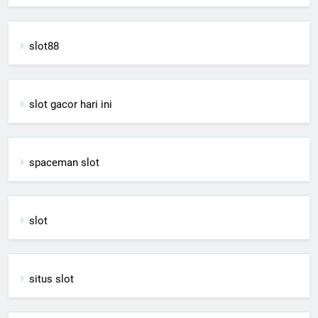
slot88
slot gacor hari ini
spaceman slot
slot
situs slot