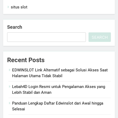
situs slot
Search
SEARCH
Recent Posts
EDWINSLOT Link Alternatif sebagai Solusi Akses Saat
Halaman Utama Tidak Stabil
Lebah4D Login Resmi untuk Pengalaman Akses yang
Lebih Stabil dan Aman
Panduan Lengkap Daftar Edwinslot dari Awal hingga
Selesai