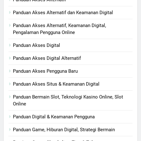
Panduan Akses Alternatif dan Keamanan Digital
Panduan Akses Alternatif, Keamanan Digital,
Pengalaman Pengguna Online
Panduan Akses Digital
Panduan Akses Digital Alternatif
Panduan Akses Pengguna Baru
Panduan Akses Situs & Keamanan Digital
Panduan Bermain Slot, Teknologi Kasino Online, Slot
Online
Panduan Digital & Keamanan Pengguna
Panduan Game, Hiburan Digital, Strategi Bermain