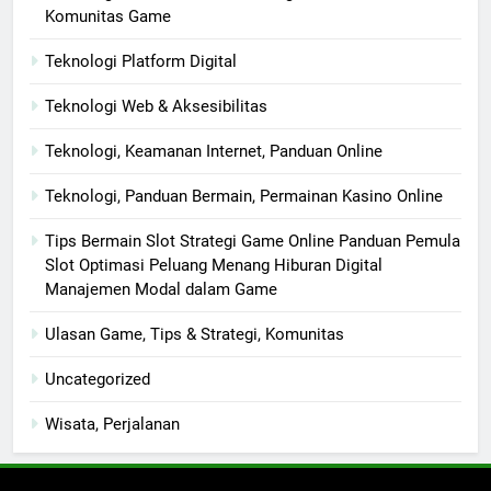
Komunitas Game
Teknologi Platform Digital
Teknologi Web & Aksesibilitas
Teknologi, Keamanan Internet, Panduan Online
Teknologi, Panduan Bermain, Permainan Kasino Online
Tips Bermain Slot Strategi Game Online Panduan Pemula
Slot Optimasi Peluang Menang Hiburan Digital
Manajemen Modal dalam Game
Ulasan Game, Tips & Strategi, Komunitas
Uncategorized
Wisata, Perjalanan