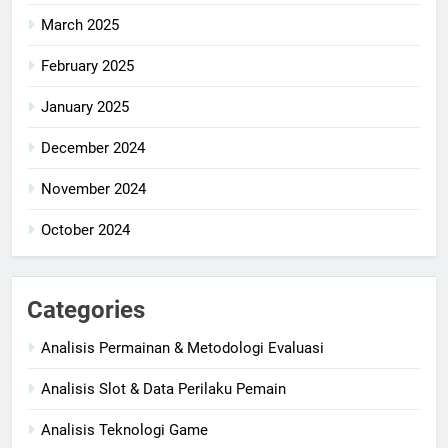
March 2025
February 2025
January 2025
December 2024
November 2024
October 2024
Categories
Analisis Permainan & Metodologi Evaluasi
Analisis Slot & Data Perilaku Pemain
Analisis Teknologi Game