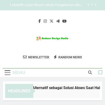
Skip
Panduan Lengkap Daftar Edwinslot dari Awal
to
hingga Selesai
content
Panduan Lengkap Daftar Lebah4D dari Awal
hingga Siap Digunakan
EDWINSLOT Link Alternatif sebagai Solusi Akses
Saat Halaman Utama Tidak Stabil
Lebah4D Login Resmi untuk Pengalaman Akses
yang Lebih Stabil dan Aman
Panduan Lengkap Daftar Edwinslot dari Awal
hingga Selesai
Audace Design
Temukan Inspirasi Desain Interior Dan
Panduan Lengkap Daftar Lebah4D dari Awal
NEWSLETTER
RANDOM NEWS
Studio
hingga Siap Digunakan
Eksterior Dari Audace Design Studio.
MENU
WINSLOT Link Alternatif sebagai Solusi Akses Saat Halaman U
HEADLINES
Month Ago