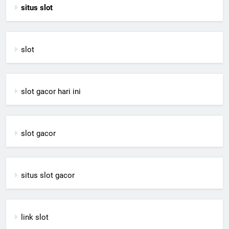
situs slot
slot
slot gacor hari ini
slot gacor
situs slot gacor
link slot