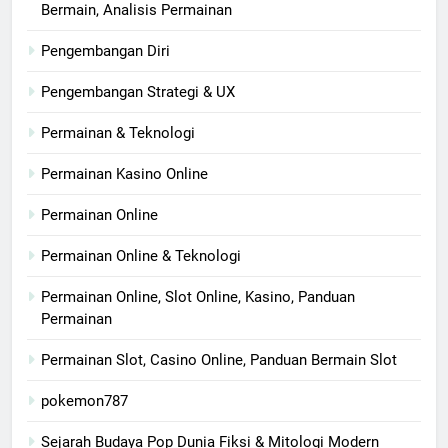
Bermain, Analisis Permainan
Pengembangan Diri
Pengembangan Strategi & UX
Permainan & Teknologi
Permainan Kasino Online
Permainan Online
Permainan Online & Teknologi
Permainan Online, Slot Online, Kasino, Panduan
Permainan
Permainan Slot, Casino Online, Panduan Bermain Slot
pokemon787
Sejarah Budaya Pop Dunia Fiksi & Mitologi Modern