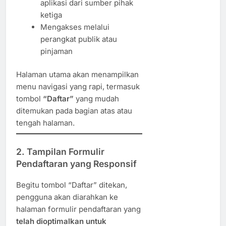
aplikasi dari sumber pihak
ketiga
Mengakses melalui
perangkat publik atau
pinjaman
Halaman utama akan menampilkan
menu navigasi yang rapi, termasuk
tombol
“Daftar”
yang mudah
ditemukan pada bagian atas atau
tengah halaman.
2.
Tampilan Formulir
Pendaftaran yang Responsif
Begitu tombol “Daftar” ditekan,
pengguna akan diarahkan ke
halaman formulir pendaftaran yang
telah dioptimalkan untuk