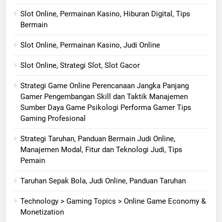
Slot Online, Permainan Kasino, Hiburan Digital, Tips
Bermain
Slot Online, Permainan Kasino, Judi Online
Slot Online, Strategi Slot, Slot Gacor
Strategi Game Online Perencanaan Jangka Panjang
Gamer Pengembangan Skill dan Taktik Manajemen
Sumber Daya Game Psikologi Performa Gamer Tips
Gaming Profesional
Strategi Taruhan, Panduan Bermain Judi Online,
Manajemen Modal, Fitur dan Teknologi Judi, Tips
Pemain
Taruhan Sepak Bola, Judi Online, Panduan Taruhan
Technology > Gaming Topics > Online Game Economy &
Monetization