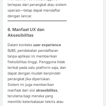
terlepas dari perangkat atau sistem
operasi—tetap dapat mendaftar
dengan lancar.
6.
Manfaat UX dan
Aksesibilitas
Dalam konteks
user experience
(UX)
, pendekatan pendaftaran
tanpa aplikasi ini memberikan
fleksibilitas tinggi. Pengguna tidak
terikat pada satu platform saja, dan
dapat dengan mudah berpindah
perangkat jika diperlukan.
Sistem ini juga memberikan
manfaat dari sisi
aksesibilitas
,
terutama bagi mereka yang
memiliki keterbatasan teknis atau