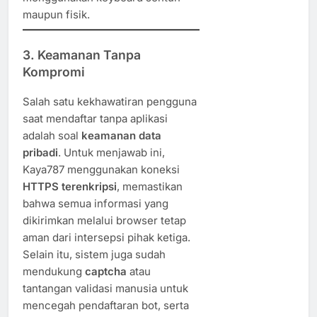
maupun fisik.
3.
Keamanan Tanpa
Kompromi
Salah satu kekhawatiran pengguna
saat mendaftar tanpa aplikasi
adalah soal
keamanan data
pribadi
. Untuk menjawab ini,
Kaya787 menggunakan koneksi
HTTPS terenkripsi
, memastikan
bahwa semua informasi yang
dikirimkan melalui browser tetap
aman dari intersepsi pihak ketiga.
Selain itu, sistem juga sudah
mendukung
captcha
atau
tantangan validasi manusia untuk
mencegah pendaftaran bot, serta