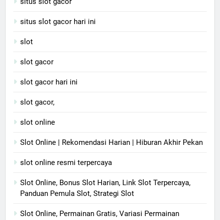
situs slot gacor
situs slot gacor hari ini
slot
slot gacor
slot gacor hari ini
slot gacor,
slot online
Slot Online | Rekomendasi Harian | Hiburan Akhir Pekan
slot online resmi terpercaya
Slot Online, Bonus Slot Harian, Link Slot Terpercaya,
Panduan Pemula Slot, Strategi Slot
Slot Online, Permainan Gratis, Variasi Permainan