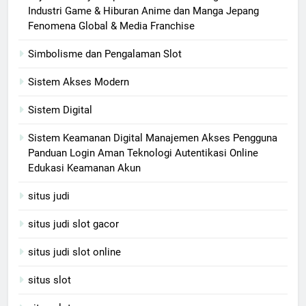
Industri Game & Hiburan Anime dan Manga Jepang
Fenomena Global & Media Franchise
Simbolisme dan Pengalaman Slot
Sistem Akses Modern
Sistem Digital
Sistem Keamanan Digital Manajemen Akses Pengguna
Panduan Login Aman Teknologi Autentikasi Online
Edukasi Keamanan Akun
situs judi
situs judi slot gacor
situs judi slot online
situs slot