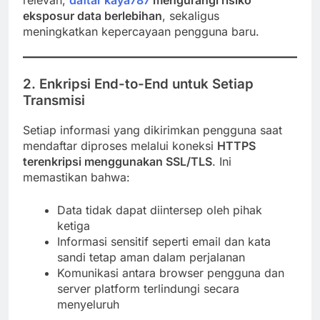
eksposur data berlebihan
, sekaligus
meningkatkan kepercayaan pengguna baru.
2. Enkripsi End-to-End untuk Setiap
Transmisi
Setiap informasi yang dikirimkan pengguna saat
mendaftar diproses melalui koneksi
HTTPS
terenkripsi menggunakan SSL/TLS
. Ini
memastikan bahwa:
Data tidak dapat diintersep oleh pihak
ketiga
Informasi sensitif seperti email dan kata
sandi tetap aman dalam perjalanan
Komunikasi antara browser pengguna dan
server platform terlindungi secara
menyeluruh