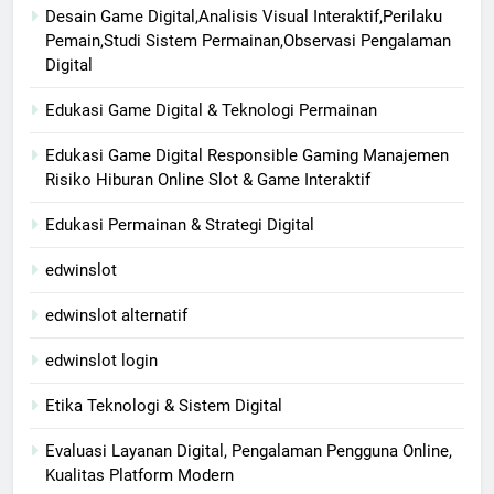
Desain Game Digital,Analisis Visual Interaktif,Perilaku
Pemain,Studi Sistem Permainan,Observasi Pengalaman
Digital
Edukasi Game Digital & Teknologi Permainan
Edukasi Game Digital Responsible Gaming Manajemen
Risiko Hiburan Online Slot & Game Interaktif
Edukasi Permainan & Strategi Digital
edwinslot
edwinslot alternatif
edwinslot login
Etika Teknologi & Sistem Digital
Evaluasi Layanan Digital, Pengalaman Pengguna Online,
Kualitas Platform Modern