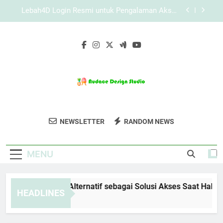
Skip
Panduan Lengkap Daftar Edwinslot dari Awal
to
hingga Selesai
content
Panduan Lengkap Daftar Lebah4D dari Awal
hingga Siap Digunakan
EDWINSLOT Link Alternatif sebagai Solusi Akses
Saat Halaman Utama Tidak Stabil
Lebah4D Login Resmi untuk Pengalaman Akses
yang Lebih Stabil dan Aman
Panduan Lengkap Daftar Edwinslot dari Awal
hingga Selesai
Audace Design
Temukan Inspirasi Desain Interior Dan
Panduan Lengkap Daftar Lebah4D dari Awal
NEWSLETTER
RANDOM NEWS
Studio
hingga Siap Digunakan
Eksterior Dari Audace Design Studio.
MENU
WINSLOT Link Alternatif sebagai Solusi Akses Saat Halaman 
HEADLINES
Month Ago