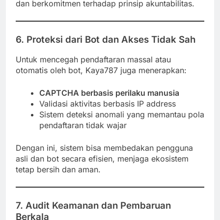
dan berkomitmen terhadap prinsip akuntabilitas.
6. Proteksi dari Bot dan Akses Tidak Sah
Untuk mencegah pendaftaran massal atau
otomatis oleh bot, Kaya787 juga menerapkan:
CAPTCHA berbasis perilaku manusia
Validasi aktivitas berbasis IP address
Sistem deteksi anomali yang memantau pola
pendaftaran tidak wajar
Dengan ini, sistem bisa membedakan pengguna
asli dan bot secara efisien, menjaga ekosistem
tetap bersih dan aman.
7. Audit Keamanan dan Pembaruan
Berkala