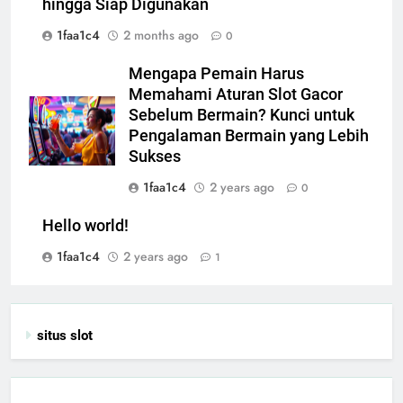
hingga Siap Digunakan
1faa1c4
2 months ago
0
Mengapa Pemain Harus
Memahami Aturan Slot Gacor
Sebelum Bermain? Kunci untuk
Pengalaman Bermain yang Lebih
Sukses
1faa1c4
2 years ago
0
Hello world!
1faa1c4
2 years ago
1
situs slot