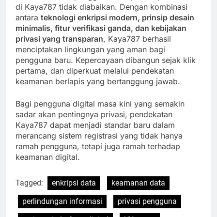
di Kaya787 tidak diabaikan. Dengan kombinasi
antara
teknologi enkripsi modern, prinsip desain
minimalis, fitur verifikasi ganda, dan kebijakan
privasi yang transparan
, Kaya787 berhasil
menciptakan lingkungan yang aman bagi
pengguna baru. Kepercayaan dibangun sejak klik
pertama, dan diperkuat melalui pendekatan
keamanan berlapis yang bertanggung jawab.
Bagi pengguna digital masa kini yang semakin
sadar akan pentingnya privasi, pendekatan
Kaya787 dapat menjadi standar baru dalam
merancang sistem registrasi yang tidak hanya
ramah pengguna, tetapi juga ramah terhadap
keamanan digital.
Tagged:
enkripsi data
keamanan data
perlindungan informasi
privasi pengguna