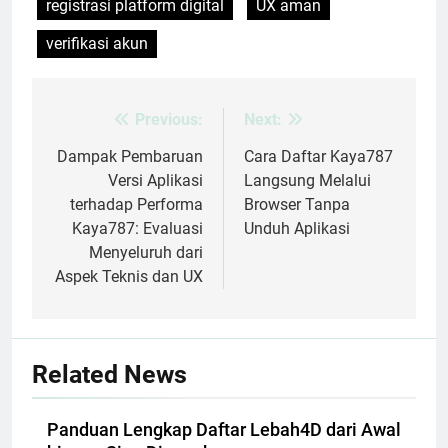
registrasi platform digital
UX aman
verifikasi akun
Previous:
Next:
Post
navigation
Dampak Pembaruan
Cara Daftar Kaya787
Versi Aplikasi
Langsung Melalui
terhadap Performa
Browser Tanpa
Kaya787: Evaluasi
Unduh Aplikasi
Menyeluruh dari
Aspek Teknis dan UX
Related News
Panduan Lengkap Daftar Lebah4D dari Awal