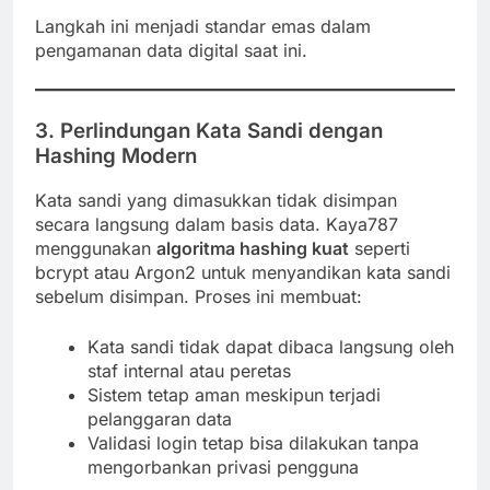
Langkah ini menjadi standar emas dalam
pengamanan data digital saat ini.
3. Perlindungan Kata Sandi dengan
Hashing Modern
Kata sandi yang dimasukkan tidak disimpan
secara langsung dalam basis data. Kaya787
menggunakan
algoritma hashing kuat
seperti
bcrypt atau Argon2 untuk menyandikan kata sandi
sebelum disimpan. Proses ini membuat:
Kata sandi tidak dapat dibaca langsung oleh
staf internal atau peretas
Sistem tetap aman meskipun terjadi
pelanggaran data
Validasi login tetap bisa dilakukan tanpa
mengorbankan privasi pengguna