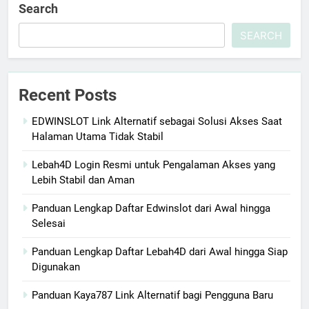
Search
SEARCH
Recent Posts
EDWINSLOT Link Alternatif sebagai Solusi Akses Saat
Halaman Utama Tidak Stabil
Lebah4D Login Resmi untuk Pengalaman Akses yang
Lebih Stabil dan Aman
Panduan Lengkap Daftar Edwinslot dari Awal hingga
Selesai
Panduan Lengkap Daftar Lebah4D dari Awal hingga Siap
Digunakan
Panduan Kaya787 Link Alternatif bagi Pengguna Baru