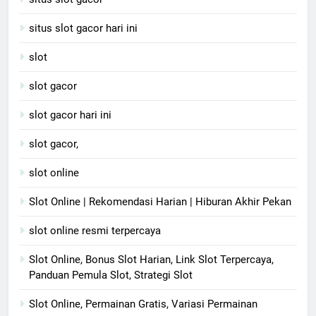
situs slot gacor hari ini
slot
slot gacor
slot gacor hari ini
slot gacor,
slot online
Slot Online | Rekomendasi Harian | Hiburan Akhir Pekan
slot online resmi terpercaya
Slot Online, Bonus Slot Harian, Link Slot Terpercaya,
Panduan Pemula Slot, Strategi Slot
Slot Online, Permainan Gratis, Variasi Permainan