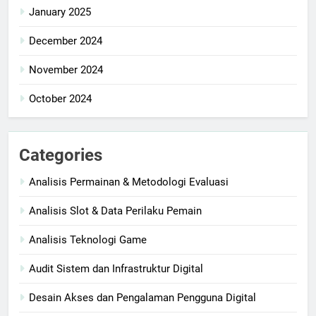
January 2025
December 2024
November 2024
October 2024
Categories
Analisis Permainan & Metodologi Evaluasi
Analisis Slot & Data Perilaku Pemain
Analisis Teknologi Game
Audit Sistem dan Infrastruktur Digital
Desain Akses dan Pengalaman Pengguna Digital