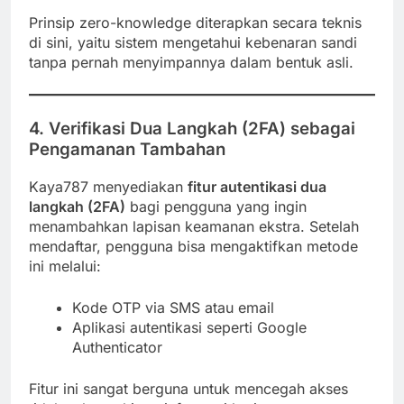
Prinsip zero-knowledge diterapkan secara teknis
di sini, yaitu sistem mengetahui kebenaran sandi
tanpa pernah menyimpannya dalam bentuk asli.
4. Verifikasi Dua Langkah (2FA) sebagai
Pengamanan Tambahan
Kaya787 menyediakan
fitur autentikasi dua
langkah (2FA)
bagi pengguna yang ingin
menambahkan lapisan keamanan ekstra. Setelah
mendaftar, pengguna bisa mengaktifkan metode
ini melalui:
Kode OTP via SMS atau email
Aplikasi autentikasi seperti Google
Authenticator
Fitur ini sangat berguna untuk mencegah akses