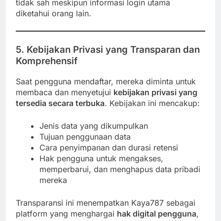
tidak sah meskipun informasi login utama
diketahui orang lain.
5. Kebijakan Privasi yang Transparan dan
Komprehensif
Saat pengguna mendaftar, mereka diminta untuk
membaca dan menyetujui
kebijakan privasi yang
tersedia secara terbuka
. Kebijakan ini mencakup:
Jenis data yang dikumpulkan
Tujuan penggunaan data
Cara penyimpanan dan durasi retensi
Hak pengguna untuk mengakses,
memperbarui, dan menghapus data pribadi
mereka
Transparansi ini menempatkan Kaya787 sebagai
platform yang menghargai
hak digital pengguna
,