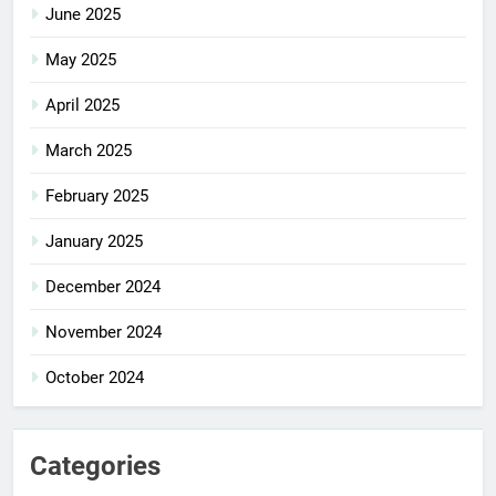
June 2025
May 2025
April 2025
March 2025
February 2025
January 2025
December 2024
November 2024
October 2024
Categories