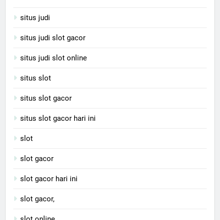
situs judi
situs judi slot gacor
situs judi slot online
situs slot
situs slot gacor
situs slot gacor hari ini
slot
slot gacor
slot gacor hari ini
slot gacor,
slot online