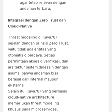
agar tetap relevan dengan
ancaman terbaru.
Integrasi dengan Zero Trust dan
Cloud-Native
Threat modeling di Kaya787
sejalan dengan prinsip
Zero Trust
,
yaitu tidak ada entitas yang
otomatis dipercaya. Setiap
permintaan akses diverifikasi, dan
arsitektur sistem didesain dengan
asumsi bahwa ancaman bisa
berasal dari internal maupun
eksternal.
Selain itu, Kaya787 yang berbasis
cloud-native architecture
memerlukan threat modeling
khusus pada microservices,