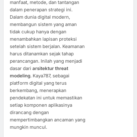
manfaat, metode, dan tantangan
dalam penerapan strategi ini.
Dalam dunia digital modern,
membangun sistem yang aman
tidak cukup hanya dengan
menambahkan lapisan proteksi
setelah sistem berjalan. Keamanan
harus ditanamkan sejak tahap
perancangan. Inilah yang menjadi
dasar dari
arsitektur threat
modeling
. Kaya787, sebagai
platform digital yang terus
berkembang, menerapkan
pendekatan ini untuk memastikan
setiap komponen aplikasinya
dirancang dengan
mempertimbangkan ancaman yang
mungkin muncul.