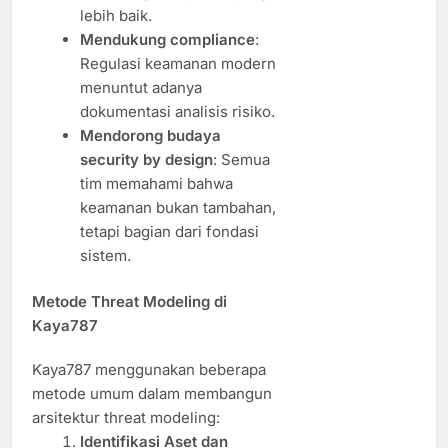
lebih baik.
Mendukung compliance
:
Regulasi keamanan modern
menuntut adanya
dokumentasi analisis risiko.
Mendorong budaya
security by design
: Semua
tim memahami bahwa
keamanan bukan tambahan,
tetapi bagian dari fondasi
sistem.
Metode Threat Modeling di
Kaya787
Kaya787 menggunakan beberapa
metode umum dalam membangun
arsitektur threat modeling:
Identifikasi Aset dan