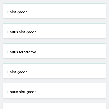
slot gacor
situs slot gacor
situs terpercaya
slot gacor
situs slot gacor