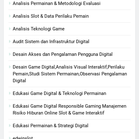
Analisis Permainan & Metodologi Evaluasi
Analisis Slot & Data Perilaku Pemain
Analisis Teknologi Game
Audit Sistem dan Infrastruktur Digital
Desain Akses dan Pengalaman Pengguna Digital
Desain Game Digital,Analisis Visual Interaktif,Perilaku
Pemain,Studi Sistem Permainan,Observasi Pengalaman
Digital
Edukasi Game Digital & Teknologi Permainan
Edukasi Game Digital Responsible Gaming Manajemen
Risiko Hiburan Online Slot & Game Interaktif
Edukasi Permainan & Strategi Digital
edwinslot