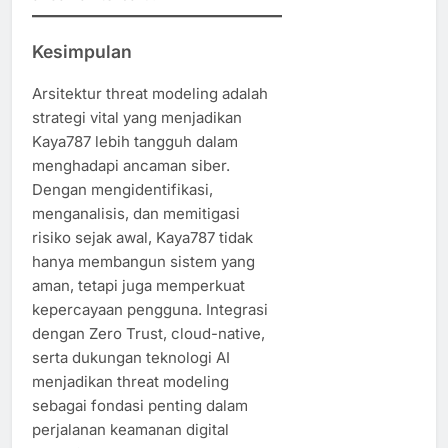
Kesimpulan
Arsitektur threat modeling adalah
strategi vital yang menjadikan
Kaya787 lebih tangguh dalam
menghadapi ancaman siber.
Dengan mengidentifikasi,
menganalisis, dan memitigasi
risiko sejak awal, Kaya787 tidak
hanya membangun sistem yang
aman, tetapi juga memperkuat
kepercayaan pengguna. Integrasi
dengan Zero Trust, cloud-native,
serta dukungan teknologi AI
menjadikan threat modeling
sebagai fondasi penting dalam
perjalanan keamanan digital