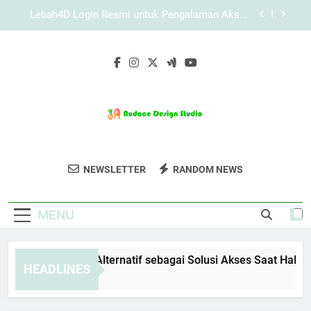
Skip
Panduan Lengkap Daftar Edwinslot dari Awal
to
hingga Selesai
content
Panduan Lengkap Daftar Lebah4D dari Awal
hingga Siap Digunakan
EDWINSLOT Link Alternatif sebagai Solusi Akses
Saat Halaman Utama Tidak Stabil
Lebah4D Login Resmi untuk Pengalaman Akses
yang Lebih Stabil dan Aman
Panduan Lengkap Daftar Edwinslot dari Awal
hingga Selesai
Audace Design
Temukan Inspirasi Desain Interior Dan
Panduan Lengkap Daftar Lebah4D dari Awal
NEWSLETTER
RANDOM NEWS
Studio
hingga Siap Digunakan
Eksterior Dari Audace Design Studio.
MENU
DWINSLOT Link Alternatif sebagai Solusi Akses Saat Halaman 
HEADLINES
 Month Ago