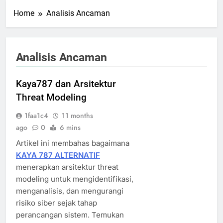
Home
Analisis Ancaman
Analisis Ancaman
Kaya787 dan Arsitektur
Threat Modeling
1faa1c4
11 months
ago
0
6 mins
Artikel ini membahas bagaimana
KAYA 787 ALTERNATIF
menerapkan arsitektur threat
modeling untuk mengidentifikasi,
menganalisis, dan mengurangi
risiko siber sejak tahap
perancangan sistem. Temukan