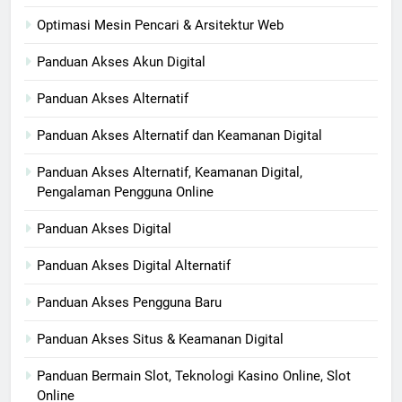
Optimasi Mesin Pencari & Arsitektur Web
Panduan Akses Akun Digital
Panduan Akses Alternatif
Panduan Akses Alternatif dan Keamanan Digital
Panduan Akses Alternatif, Keamanan Digital,
Pengalaman Pengguna Online
Panduan Akses Digital
Panduan Akses Digital Alternatif
Panduan Akses Pengguna Baru
Panduan Akses Situs & Keamanan Digital
Panduan Bermain Slot, Teknologi Kasino Online, Slot
Online