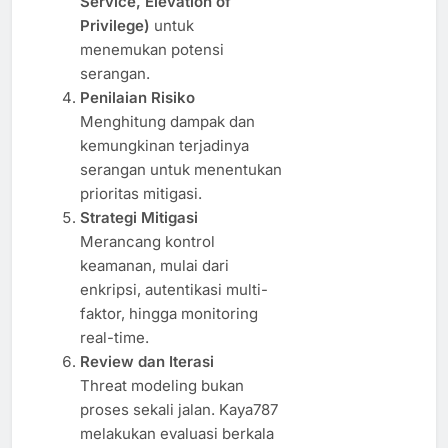
Service, Elevation of
Privilege)
untuk
menemukan potensi
serangan.
Penilaian Risiko
Menghitung dampak dan
kemungkinan terjadinya
serangan untuk menentukan
prioritas mitigasi.
Strategi Mitigasi
Merancang kontrol
keamanan, mulai dari
enkripsi, autentikasi multi-
faktor, hingga monitoring
real-time.
Review dan Iterasi
Threat modeling bukan
proses sekali jalan. Kaya787
melakukan evaluasi berkala