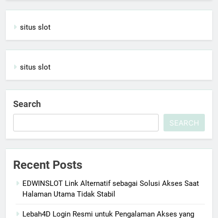
situs slot
situs slot
Search
SEARCH
Recent Posts
EDWINSLOT Link Alternatif sebagai Solusi Akses Saat
Halaman Utama Tidak Stabil
Lebah4D Login Resmi untuk Pengalaman Akses yang