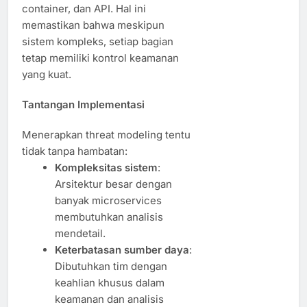
container, dan API. Hal ini
memastikan bahwa meskipun
sistem kompleks, setiap bagian
tetap memiliki kontrol keamanan
yang kuat.
Tantangan Implementasi
Menerapkan threat modeling tentu
tidak tanpa hambatan:
Kompleksitas sistem
:
Arsitektur besar dengan
banyak microservices
membutuhkan analisis
mendetail.
Keterbatasan sumber daya
:
Dibutuhkan tim dengan
keahlian khusus dalam
keamanan dan analisis