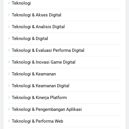
Teknologi
Teknologi & Akses Digital
Teknologi & Analisis Digital
Teknologi & Digital
Teknologi & Evaluasi Performa Digital
Teknologi & Inovasi Game Digital
Teknologi & Keamanan
Teknologi & Keamanan Digital
Teknologi & Kinerja Platform
Teknologi & Pengembangan Aplikasi
Teknologi & Performa Web