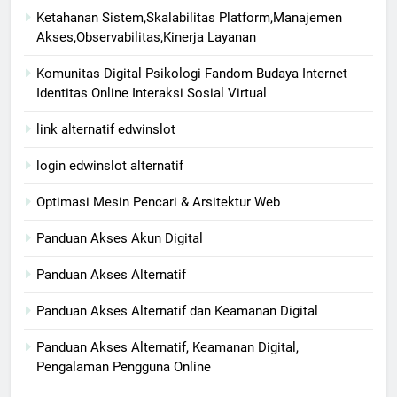
Ketahanan Sistem,Skalabilitas Platform,Manajemen
Akses,Observabilitas,Kinerja Layanan
Komunitas Digital Psikologi Fandom Budaya Internet
Identitas Online Interaksi Sosial Virtual
link alternatif edwinslot
login edwinslot alternatif
Optimasi Mesin Pencari & Arsitektur Web
Panduan Akses Akun Digital
Panduan Akses Alternatif
Panduan Akses Alternatif dan Keamanan Digital
Panduan Akses Alternatif, Keamanan Digital,
Pengalaman Pengguna Online