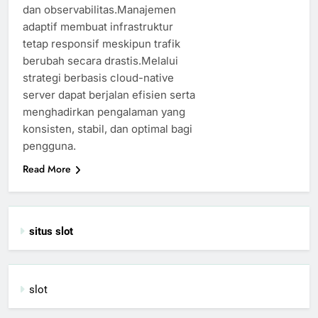
dan observabilitas.Manajemen
adaptif membuat infrastruktur
tetap responsif meskipun trafik
berubah secara drastis.Melalui
strategi berbasis cloud-native
server dapat berjalan efisien serta
menghadirkan pengalaman yang
konsisten, stabil, dan optimal bagi
pengguna.
Read More
situs slot
slot