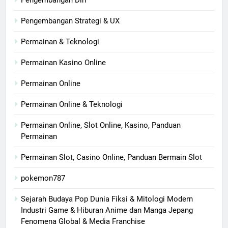
Pengembangan Diri
Pengembangan Strategi & UX
Permainan & Teknologi
Permainan Kasino Online
Permainan Online
Permainan Online & Teknologi
Permainan Online, Slot Online, Kasino, Panduan
Permainan
Permainan Slot, Casino Online, Panduan Bermain Slot
pokemon787
Sejarah Budaya Pop Dunia Fiksi & Mitologi Modern
Industri Game & Hiburan Anime dan Manga Jepang
Fenomena Global & Media Franchise