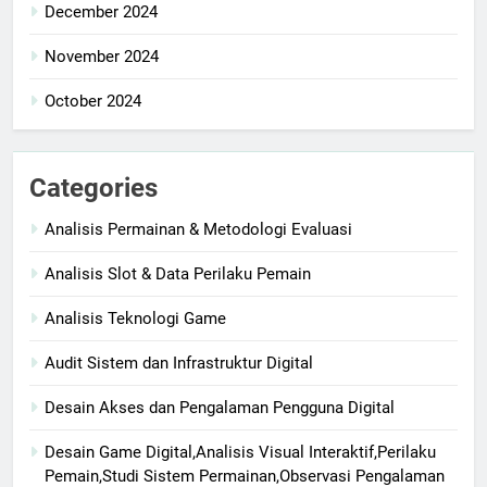
December 2024
November 2024
October 2024
Categories
Analisis Permainan & Metodologi Evaluasi
Analisis Slot & Data Perilaku Pemain
Analisis Teknologi Game
Audit Sistem dan Infrastruktur Digital
Desain Akses dan Pengalaman Pengguna Digital
Desain Game Digital,Analisis Visual Interaktif,Perilaku
Pemain,Studi Sistem Permainan,Observasi Pengalaman