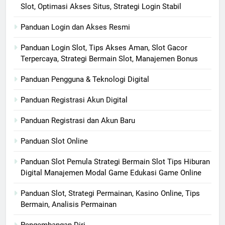
Slot, Optimasi Akses Situs, Strategi Login Stabil
Panduan Login dan Akses Resmi
Panduan Login Slot, Tips Akses Aman, Slot Gacor
Terpercaya, Strategi Bermain Slot, Manajemen Bonus
Panduan Pengguna & Teknologi Digital
Panduan Registrasi Akun Digital
Panduan Registrasi dan Akun Baru
Panduan Slot Online
Panduan Slot Pemula Strategi Bermain Slot Tips Hiburan
Digital Manajemen Modal Game Edukasi Game Online
Panduan Slot, Strategi Permainan, Kasino Online, Tips
Bermain, Analisis Permainan