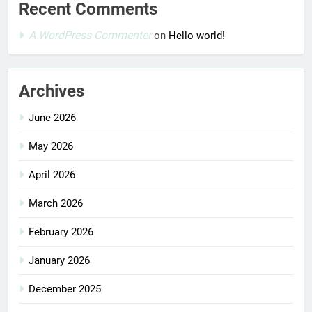
Recent Comments
A WordPress Commenter
on
Hello world!
Archives
June 2026
May 2026
April 2026
March 2026
February 2026
January 2026
December 2025