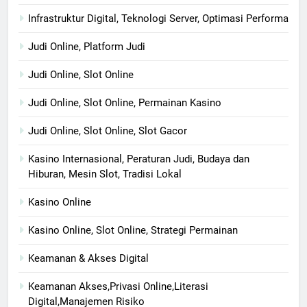
Infrastruktur Digital, Teknologi Server, Optimasi Performa
Judi Online, Platform Judi
Judi Online, Slot Online
Judi Online, Slot Online, Permainan Kasino
Judi Online, Slot Online, Slot Gacor
Kasino Internasional, Peraturan Judi, Budaya dan
Hiburan, Mesin Slot, Tradisi Lokal
Kasino Online
Kasino Online, Slot Online, Strategi Permainan
Keamanan & Akses Digital
Keamanan Akses,Privasi Online,Literasi
Digital,Manajemen Risiko