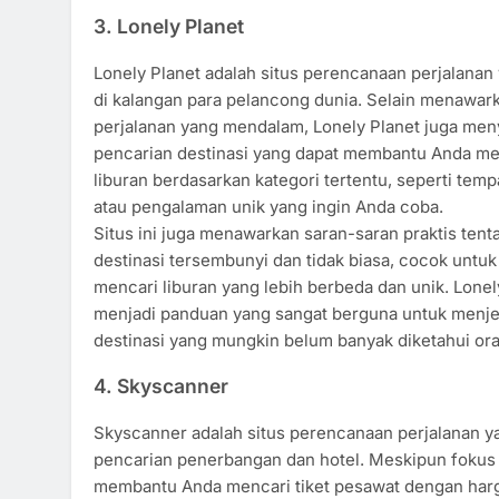
3.
Lonely Planet
Lonely Planet adalah situs perencanaan perjalanan
di kalangan para pelancong dunia. Selain menawa
perjalanan yang mendalam, Lonely Planet juga meny
pencarian destinasi yang dapat membantu Anda m
liburan berdasarkan kategori tertentu, seperti tempat
atau pengalaman unik yang ingin Anda coba.
Situs ini juga menawarkan saran-saran praktis tent
destinasi tersembunyi dan tidak biasa, cocok untu
mencari liburan yang lebih berbeda dan unik. Lonel
menjadi panduan yang sangat berguna untuk menjel
destinasi yang mungkin belum banyak diketahui or
4.
Skyscanner
Skyscanner adalah situs perencanaan perjalanan y
pencarian penerbangan dan hotel. Meskipun fokus
membantu Anda mencari tiket pesawat dengan harg