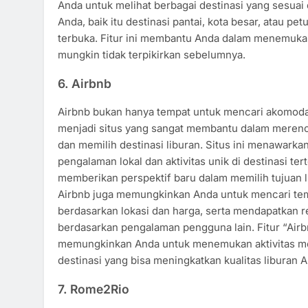
Anda untuk melihat berbagai destinasi yang sesuai
Anda, baik itu destinasi pantai, kota besar, atau pe
terbuka. Fitur ini membantu Anda dalam menemuka
mungkin tidak terpikirkan sebelumnya.
6.
Airbnb
Airbnb bukan hanya tempat untuk mencari akomodasi
menjadi situs yang sangat membantu dalam merenc
dan memilih destinasi liburan. Situs ini menawarka
pengalaman lokal dan aktivitas unik di destinasi ter
memberikan perspektif baru dalam memilih tujuan l
Airbnb juga memungkinkan Anda untuk mencari tem
berdasarkan lokasi dan harga, serta mendapatkan 
berdasarkan pengalaman pengguna lain. Fitur “Air
memungkinkan Anda untuk menemukan aktivitas me
destinasi yang bisa meningkatkan kualitas liburan 
7.
Rome2Rio