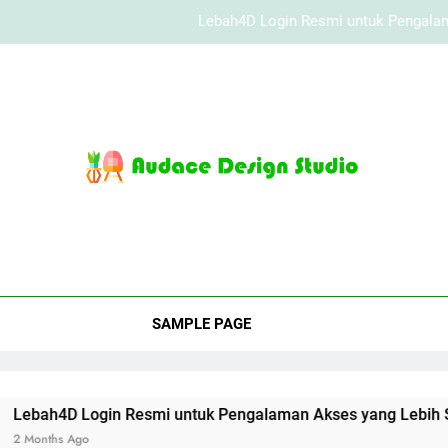
Lebah4D Login Resmi untuk Pengalam
Panduan Lengkap Daft
Panduan Lengkap Daftar Leb
EDWINSLOT Link Alternatif sebagai Solusi A
Lebah4D Login Resmi untuk Pengalam
Panduan Lengkap Daft
ace Design Studio
spirasi Desain Interior Dan Eksterior Dari Audace Design Studi
Panduan Lengkap Daftar Leb
SAMPLE PAGE
ogin Resmi untuk Pengalaman Akses yang Lebih Stabil dan 
o