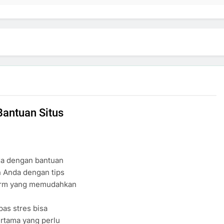
Bantuan Situs
da dengan bantuan
n Anda dengan tips
form yang memudahkan
as stres bisa
ertama yang perlu