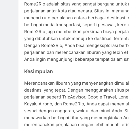
Rome2Rio adalah situs yang sangat berguna untu
perjalanan antar kota atau negara. Situs ini memu
mencari rute perjalanan antara berbagai destinas
berbagai moda transportasi, seperti pesawat, kereta
Rome2Rio juga memberikan perkiraan biaya perjala
yang dibutuhkan untuk menuju ke destinasi tertent
Dengan Rome2Rio, Anda bisa mengeksplorasi berba
perjalanan dan merencanakan liburan yang lebih efi
Anda ingin mengunjungi beberapa tempat dalam sat
Kesimpulan
Merencanakan liburan yang menyenangkan dimulai
destinasi yang tepat. Dengan menggunakan situs 
perjalanan seperti TripAdvisor, Google Travel, Lone
Kayak, Airbnb, dan Rome2Rio, Anda dapat menemuk
sesuai dengan anggaran, waktu, dan minat Anda. Sit
menawarkan berbagai fitur yang memungkinkan An
merencanakan perjalanan dengan lebih mudah, efis