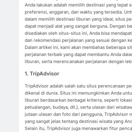
Anda lakukan adalah memilih destinasi yang tepat 
preferensi, anggaran, dan waktu yang tersedia. U
dalam memilih destinasi liburan yang ideal, situs 
dapat menjadi alat yang sangat berguna. Dengan be
disediakan oleh situs-situs ini, Anda bisa mendapa
dan rekomendasi perjalanan yang sesuai dengan ke
Dalam artikel ini, kami akan membahas beberapa s
perjalanan terbaik yang dapat membantu Anda dala
liburan, serta merencanakan perjalanan dengan leb
1.
TripAdvisor
TripAdvisor adalah salah satu situs perencanaan pe
dikenal di dunia. Situs ini memungkinkan Anda untu
liburan berdasarkan berbagai kriteria, seperti lokasi,
petualangan, budaya, dll.), serta ulasan dari wisata
jutaan ulasan dan foto dari pengguna, TripAdviso
yang sangat jelas tentang destinasi wisata yang A
Selain itu, TripAdvisor juga menawarkan fitur penca