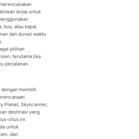
k merencanakan
ngkinkan Anda untuk
i menggunakan
, bus, atau kapal.
nan dan durasi waktu
u.
gai pilihan
sien, terutama jika
u perjalanan.
 dengan memilih
perencanaan
ly Planet, Skyscanner,
an destinasi yang
us-situs ini
da untuk
ien, dan