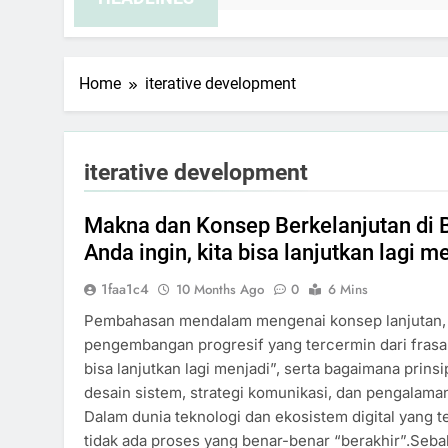
Home
iterative development
iterative development
Makna dan Konsep Berkelanjutan di B
Anda ingin, kita bisa lanjutkan lagi m
1faa1c4
10 Months Ago
0
6 Mins
Pembahasan mendalam mengenai konsep lanjutan,
pengembangan progresif yang tercermin dari frasa “
bisa lanjutkan lagi menjadi”, serta bagaimana prinsi
desain sistem, strategi komunikasi, dan pengalam
Dalam dunia teknologi dan ekosistem digital yang 
tidak ada proses yang benar-benar “berakhir”.Sebal