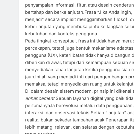
penyampaian informasi, fitur, atau desain cenderu
bertahap dan berkelanjutan.Frasa “Jika Anda ingin, k
menjadi” secara implisit menggambarkan filosofi
c
keberlanjutan yang membuka pintu ke langkah sela
kebutuhan dan konteks pengguna.
Pada tingkat konseptual, frasa ini tidak hanya meru
percakapan, tetapi juga bentuk mekanisme adapta
pengguna (UX), keterlibatan tidak hanya dibangun d
diberikan di awal, tetapi dari kemampuan sebuah s
menyediakan tahap lanjutan ketika pengguna siap 
jauh.Inilah yang menjadi inti dari pengembangan pro
memaksa, tetapi menyediakan ruang untuk kelanjut
Di dalam desain sistem modern, prinsip ini dikenal
enhancement
.Sebuah layanan digital yang baik tida
pertamanya.Ia berevolusi melalui data penggunaan,
interaksi, dan observasi teknis.Setiap “lanjutan” a
realita, bukan sekadar tambahan acak.Penerapan i
lebih matang, relevan, dan selaras dengan kebutu