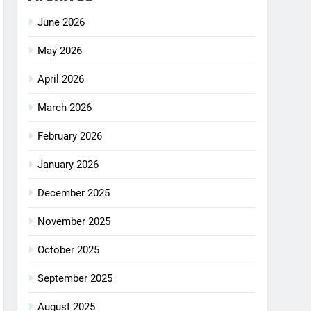
June 2026
May 2026
April 2026
March 2026
February 2026
January 2026
December 2025
November 2025
October 2025
September 2025
August 2025