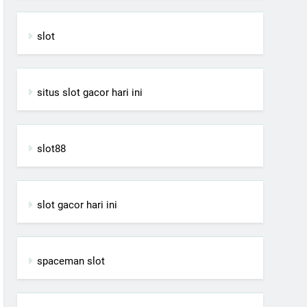
slot
situs slot gacor hari ini
slot88
slot gacor hari ini
spaceman slot