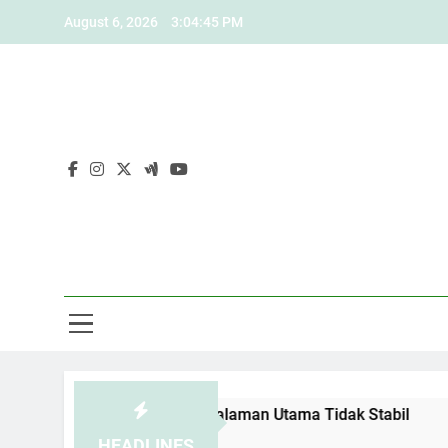
Skip
August 6, 2026
3:04:46 PM
to
content
Aud
Temukan In
olusi Akses Saat Halaman Utama Tidak Stabil
Lebah4D L
2 Months Ago
HEADLINES