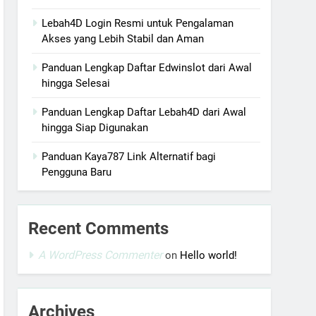
Lebah4D Login Resmi untuk Pengalaman
Akses yang Lebih Stabil dan Aman
Panduan Lengkap Daftar Edwinslot dari Awal
hingga Selesai
Panduan Lengkap Daftar Lebah4D dari Awal
hingga Siap Digunakan
Panduan Kaya787 Link Alternatif bagi
Pengguna Baru
Recent Comments
A WordPress Commenter
on
Hello world!
Archives