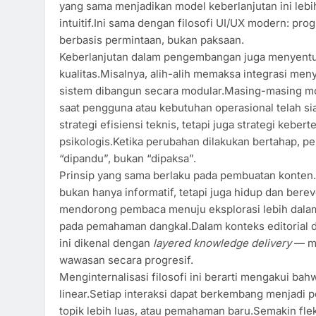
yang sama menjadikan model keberlanjutan ini leb
intuitif.Ini sama dengan filosofi UI/UX modern: progr
berbasis permintaan, bukan paksaan.
Keberlanjutan dalam pengembangan juga menyent
kualitas.Misalnya, alih-alih memaksa integrasi men
sistem dibangun secara modular.Masing-masing mo
saat pengguna atau kebutuhan operasional telah si
strategi efisiensi teknis, tetapi juga strategi keber
psikologis.Ketika perubahan dilakukan bertahap, 
“dipandu”, bukan “dipaksa”.
Prinsip yang sama berlaku pada pembuatan konten.
bukan hanya informatif, tetapi juga hidup dan berev
mendorong pembaca menuju eksplorasi lebih dalam
pada pemahaman dangkal.Dalam konteks editorial di
ini dikenal dengan
layered knowledge delivery
— me
wawasan secara progresif.
Menginternalisasi filosofi ini berarti mengakui ba
linear.Setiap interaksi dapat berkembang menjadi p
topik lebih luas, atau pemahaman baru.Semakin fle