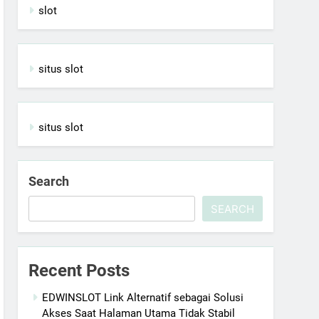
slot
situs slot
situs slot
Search
SEARCH
Recent Posts
EDWINSLOT Link Alternatif sebagai Solusi
Akses Saat Halaman Utama Tidak Stabil