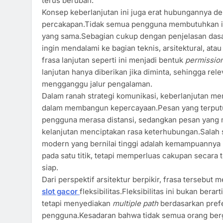
terus berubah.
Konsep keberlanjutan ini juga erat hubungannya d
percakapan.Tidak semua pengguna membutuhkan in
yang sama.Sebagian cukup dengan penjelasan dasa
ingin mendalami ke bagian teknis, arsitektural, atau 
frasa lanjutan seperti ini menjadi bentuk
permissio
lanjutan hanya diberikan jika diminta, sehingga rele
mengganggu jalur pengalaman.
Dalam ranah strategi komunikasi, keberlanjutan mem
dalam membangun kepercayaan.Pesan yang terpu
pengguna merasa distansi, sedangkan pesan yang
kelanjutan menciptakan rasa keterhubungan.Salah s
modern yang bernilai tinggi adalah kemampuannya u
pada satu titik, tetapi memperluas cakupan secara 
siap.
Dari perspektif arsitektur berpikir, frasa tersebu
slot gacor
fleksibilitas.Fleksibilitas ini bukan berart
tetapi menyediakan
multiple path
berdasarkan pref
pengguna.Kesadaran bahwa tidak semua orang ber