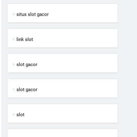
situs slot gacor
link slot
slot gacor
slot gacor
slot