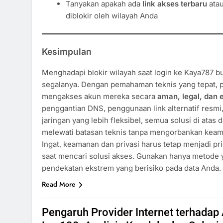
Tanyakan apakah ada
link akses terbaru
atau
diblokir oleh wilayah Anda
Kesimpulan
Menghadapi blokir wilayah saat login ke Kaya787 bu
segalanya. Dengan pemahaman teknis yang tepat, 
mengakses akun mereka secara
aman, legal, dan e
penggantian DNS, penggunaan link alternatif resm
jaringan yang lebih fleksibel, semua solusi di ata
melewati batasan teknis tanpa mengorbankan keam
Ingat, keamanan dan privasi harus tetap menjadi pr
saat mencari solusi akses. Gunakan hanya metode 
pendekatan ekstrem yang berisiko pada data Anda.
Read More
Pengaruh Provider Internet terhadap