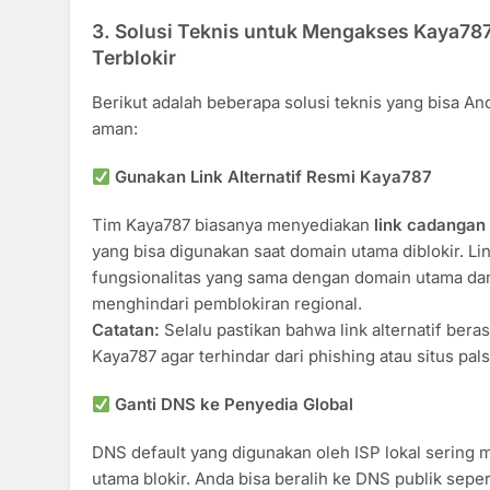
3. Solusi Teknis untuk Mengakses Kaya787
Terblokir
Berikut adalah beberapa solusi teknis yang bisa A
aman:
Gunakan Link Alternatif Resmi Kaya787
Tim Kaya787 biasanya menyediakan
link cadangan 
yang bisa digunakan saat domain utama diblokir. Lin
fungsionalitas yang sama dengan domain utama da
menghindari pemblokiran regional.
Catatan:
Selalu pastikan bahwa link alternatif bera
Kaya787 agar terhindar dari phishing atau situs pals
Ganti DNS ke Penyedia Global
DNS default yang digunakan oleh ISP lokal sering
utama blokir. Anda bisa beralih ke DNS publik sepert