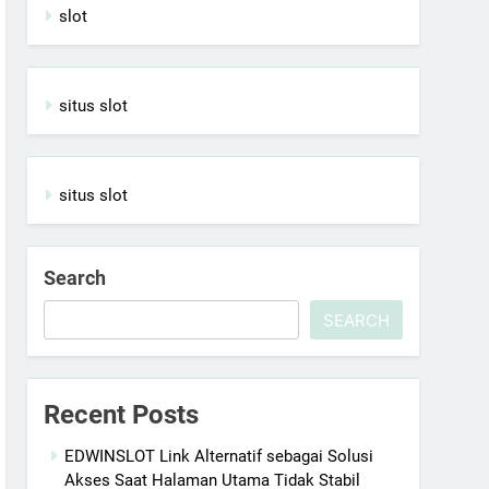
slot
situs slot
situs slot
Search
SEARCH
Recent Posts
EDWINSLOT Link Alternatif sebagai Solusi
Akses Saat Halaman Utama Tidak Stabil