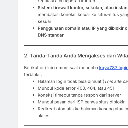
regulasi atau laporan konten
Sistem firewall kantor, sekolah, atau instan
membatasi koneksi keluar ke situs-situs yan
sesuai
Penggunaan domain atau IP yang diblokir o
DNS standar
2. Tanda-Tanda Anda Mengakses dari Wila
Berikut ciri-ciri umum saat mencoba
kaya787 logi
terblokir:
Halaman login tidak bisa dimuat (
This site c
Muncul kode error 403, 404, atau 451
Koneksi timeout tanpa respon dari server
Muncul pesan dari ISP bahwa situs diblokir
Redirect otomatis ke halaman kosong atau i
akses