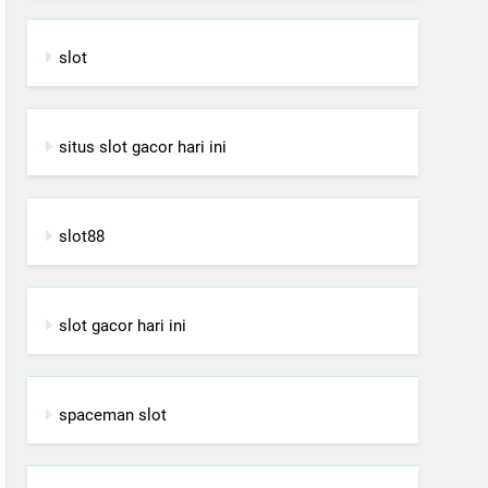
slot
situs slot gacor hari ini
slot88
slot gacor hari ini
spaceman slot