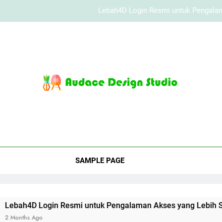
Lebah4D Login Resmi untuk Pengalam
Panduan Lengkap Daft
Panduan Lengkap Daftar Leb
EDWINSLOT Link Alternatif sebagai Solusi A
Lebah4D Login Resmi untuk Pengalam
Panduan Lengkap Daft
ace Design Studio
spirasi Desain Interior Dan Eksterior Dari Audace Design Studi
Panduan Lengkap Daftar Leb
SAMPLE PAGE
gin Resmi untuk Pengalaman Akses yang Lebih Stabil dan A