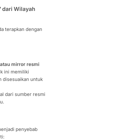
 dari Wilayah
nda terapkan dengan
atau mirror resmi
k ini memiliki
n disesuaikan untuk
sal dari sumber resmi
u.
 menjadi penyebab
i: