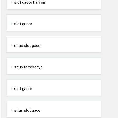
slot gacor hari ini
slot gacor
situs slot gacor
situs terpercaya
slot gacor
situs slot gacor