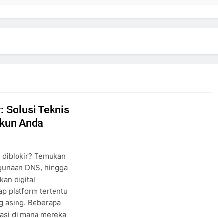
: Solusi Teknis
Akun Anda
g diblokir? Temukan
enggunaan DNS, hingga
an digital.
ap platform tertentu
ng asing. Beberapa
asi di mana mereka