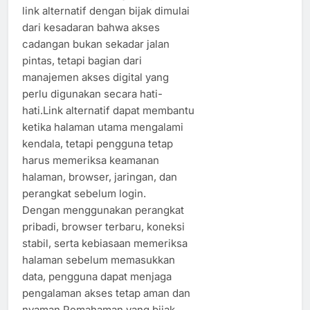
link alternatif dengan bijak dimulai
dari kesadaran bahwa akses
cadangan bukan sekadar jalan
pintas, tetapi bagian dari
manajemen akses digital yang
perlu digunakan secara hati-
hati.Link alternatif dapat membantu
ketika halaman utama mengalami
kendala, tetapi pengguna tetap
harus memeriksa keamanan
halaman, browser, jaringan, dan
perangkat sebelum login.
Dengan menggunakan perangkat
pribadi, browser terbaru, koneksi
stabil, serta kebiasaan memeriksa
halaman sebelum memasukkan
data, pengguna dapat menjaga
pengalaman akses tetap aman dan
nyaman.Pemahaman yang bijak