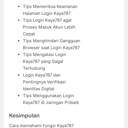
Tips Memeriksa Keamanan
Halaman Login Kaya787
Tips Login Kaya787 agar
Proses Masuk Akun Lebih
Cepat
Tips Menghindari Gangguan
Browser saat Login Kaya787
Tips Mengatasi Login
Kaya787 yang Gagal
Terhubung
Login Kaya787 dan
Pentingnya Verifikasi
Identitas Digital
Tips Menggunakan Login
Kaya787 di Jaringan Pribadi
Kesimpulan
Cara memahami fungsi Kaya787