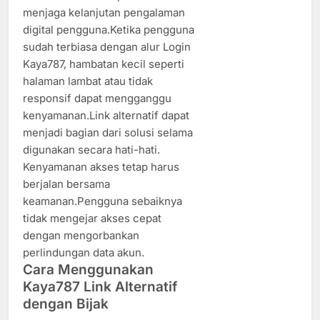
menjaga kelanjutan pengalaman
digital pengguna.Ketika pengguna
sudah terbiasa dengan alur Login
Kaya787, hambatan kecil seperti
halaman lambat atau tidak
responsif dapat mengganggu
kenyamanan.Link alternatif dapat
menjadi bagian dari solusi selama
digunakan secara hati-hati.
Kenyamanan akses tetap harus
berjalan bersama
keamanan.Pengguna sebaiknya
tidak mengejar akses cepat
dengan mengorbankan
perlindungan data akun.
Cara Menggunakan
Kaya787 Link Alternatif
dengan Bijak