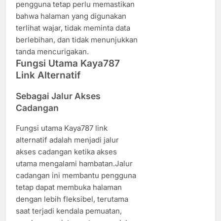
pengguna tetap perlu memastikan
bahwa halaman yang digunakan
terlihat wajar, tidak meminta data
berlebihan, dan tidak menunjukkan
tanda mencurigakan.
Fungsi Utama Kaya787
Link Alternatif
Sebagai Jalur Akses
Cadangan
Fungsi utama Kaya787 link
alternatif adalah menjadi jalur
akses cadangan ketika akses
utama mengalami hambatan.Jalur
cadangan ini membantu pengguna
tetap dapat membuka halaman
dengan lebih fleksibel, terutama
saat terjadi kendala pemuatan,