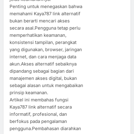
Penting untuk menegaskan bahwa
memahami Kaya787 link alternatif
bukan berarti mencari akses
secara asal.Pengguna tetap perlu
memperhatikan keamanan,
konsistensi tampilan, perangkat
yang digunakan, browser, jaringan
internet, dan cara menjaga data
akun.Akses alternatif sebaiknya
dipandang sebagai bagian dari
manajemen akses digital, bukan
sebagai alasan untuk mengabaikan
prinsip keamanan.
Artikel ini membahas fungsi
Kaya787 link alternatif secara
informatif, profesional, dan
berfokus pada pengalaman
pengguna.Pembahasan diarahkan