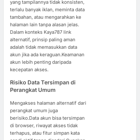
yang tampilannya tidak konsisten,
terlalu banyak iklan, meminta data
tambahan, atau mengarahkan ke
halaman lain tanpa alasan jelas.
Dalam konteks Kaya787 link
alternatif, prinsip paling aman
adalah tidak memasukkan data
akun jika ada keraguan.Keamanan
akun lebih penting daripada
kecepatan akses.
Risiko Data Tersimpan di
Perangkat Umum
Mengakses halaman alternatif dari
perangkat umum juga
berisiko.Data akun bisa tersimpan
di browser, riwayat akses tidak
terhapus, atau fitur simpan kata