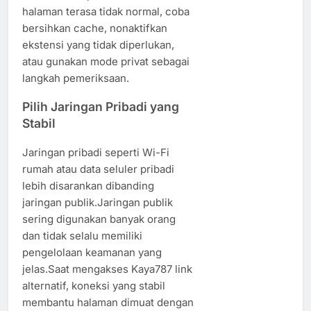
halaman terasa tidak normal, coba
bersihkan cache, nonaktifkan
ekstensi yang tidak diperlukan,
atau gunakan mode privat sebagai
langkah pemeriksaan.
Pilih Jaringan Pribadi yang
Stabil
Jaringan pribadi seperti Wi-Fi
rumah atau data seluler pribadi
lebih disarankan dibanding
jaringan publik.Jaringan publik
sering digunakan banyak orang
dan tidak selalu memiliki
pengelolaan keamanan yang
jelas.Saat mengakses Kaya787 link
alternatif, koneksi yang stabil
membantu halaman dimuat dengan