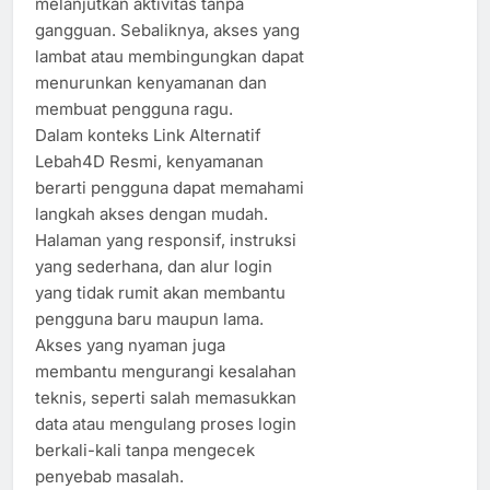
melanjutkan aktivitas tanpa
gangguan. Sebaliknya, akses yang
lambat atau membingungkan dapat
menurunkan kenyamanan dan
membuat pengguna ragu.
Dalam konteks Link Alternatif
Lebah4D Resmi, kenyamanan
berarti pengguna dapat memahami
langkah akses dengan mudah.
Halaman yang responsif, instruksi
yang sederhana, dan alur login
yang tidak rumit akan membantu
pengguna baru maupun lama.
Akses yang nyaman juga
membantu mengurangi kesalahan
teknis, seperti salah memasukkan
data atau mengulang proses login
berkali-kali tanpa mengecek
penyebab masalah.