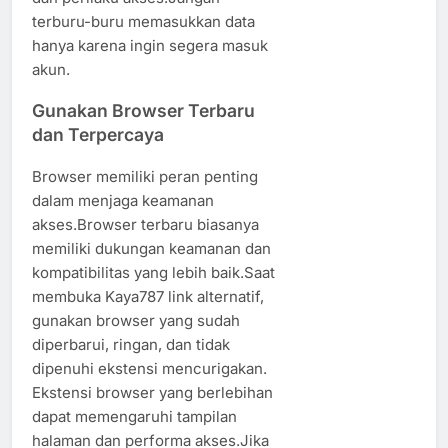
terburu-buru memasukkan data
hanya karena ingin segera masuk
akun.
Gunakan Browser Terbaru
dan Terpercaya
Browser memiliki peran penting
dalam menjaga keamanan
akses.Browser terbaru biasanya
memiliki dukungan keamanan dan
kompatibilitas yang lebih baik.Saat
membuka Kaya787 link alternatif,
gunakan browser yang sudah
diperbarui, ringan, dan tidak
dipenuhi ekstensi mencurigakan.
Ekstensi browser yang berlebihan
dapat memengaruhi tampilan
halaman dan performa akses.Jika