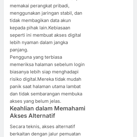
memakai perangkat pribadi,
menggunakan jaringan stabil, dan
tidak membagikan data akun
kepada pihak lain.Kebiasaan
seperti ini membuat akses digital
lebih nyaman dalam jangka
panjang.
Pengguna yang terbiasa
memeriksa halaman sebelum login
biasanya lebih siap menghadapi
risiko digital.Mereka tidak mudah
panik saat halaman utama lambat
dan tidak sembarangan membuka
akses yang belum jelas.
Keahlian dalam Memahami
Akses Alternatif
Secara teknis, akses alternatif
berkaitan dengan jalur pemuatan