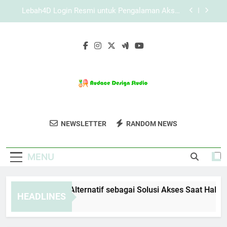
Skip
Panduan Lengkap Daftar Edwinslot dari Awal
to
hingga Selesai
content
Panduan Lengkap Daftar Lebah4D dari Awal
hingga Siap Digunakan
EDWINSLOT Link Alternatif sebagai Solusi Akses
Saat Halaman Utama Tidak Stabil
Lebah4D Login Resmi untuk Pengalaman Akses
yang Lebih Stabil dan Aman
Panduan Lengkap Daftar Edwinslot dari Awal
hingga Selesai
Audace Design
Temukan Inspirasi Desain Interior Dan
Panduan Lengkap Daftar Lebah4D dari Awal
NEWSLETTER
RANDOM NEWS
Studio
hingga Siap Digunakan
Eksterior Dari Audace Design Studio.
MENU
WINSLOT Link Alternatif sebagai Solusi Akses Saat Halaman U
HEADLINES
Month Ago