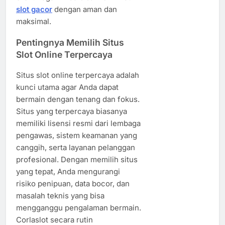
slot gacor
dengan aman dan
maksimal.
Pentingnya Memilih Situs
Slot Online Terpercaya
Situs slot online terpercaya adalah
kunci utama agar Anda dapat
bermain dengan tenang dan fokus.
Situs yang terpercaya biasanya
memiliki lisensi resmi dari lembaga
pengawas, sistem keamanan yang
canggih, serta layanan pelanggan
profesional. Dengan memilih situs
yang tepat, Anda mengurangi
risiko penipuan, data bocor, dan
masalah teknis yang bisa
mengganggu pengalaman bermain.
Corlaslot secara rutin