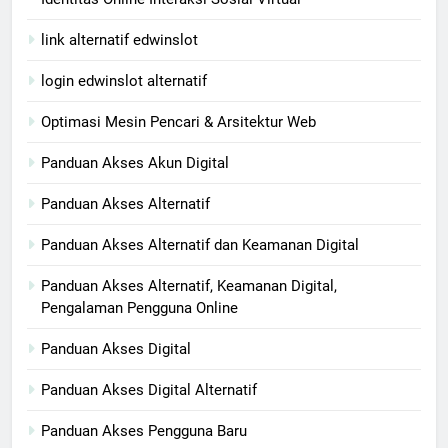
link alternatif edwinslot
login edwinslot alternatif
Optimasi Mesin Pencari & Arsitektur Web
Panduan Akses Akun Digital
Panduan Akses Alternatif
Panduan Akses Alternatif dan Keamanan Digital
Panduan Akses Alternatif, Keamanan Digital,
Pengalaman Pengguna Online
Panduan Akses Digital
Panduan Akses Digital Alternatif
Panduan Akses Pengguna Baru