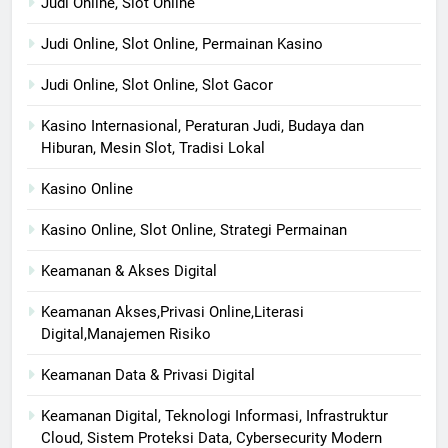
Judi Online, Slot Online
Judi Online, Slot Online, Permainan Kasino
Judi Online, Slot Online, Slot Gacor
Kasino Internasional, Peraturan Judi, Budaya dan
Hiburan, Mesin Slot, Tradisi Lokal
Kasino Online
Kasino Online, Slot Online, Strategi Permainan
Keamanan & Akses Digital
Keamanan Akses,Privasi Online,Literasi
Digital,Manajemen Risiko
Keamanan Data & Privasi Digital
Keamanan Digital, Teknologi Informasi, Infrastruktur
Cloud, Sistem Proteksi Data, Cybersecurity Modern