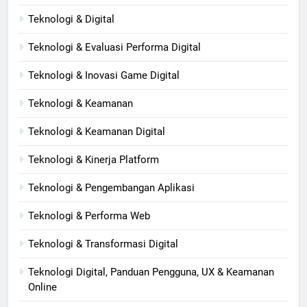
Teknologi & Digital
Teknologi & Evaluasi Performa Digital
Teknologi & Inovasi Game Digital
Teknologi & Keamanan
Teknologi & Keamanan Digital
Teknologi & Kinerja Platform
Teknologi & Pengembangan Aplikasi
Teknologi & Performa Web
Teknologi & Transformasi Digital
Teknologi Digital, Panduan Pengguna, UX & Keamanan
Online