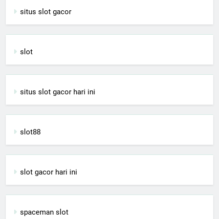
situs slot gacor
slot
situs slot gacor hari ini
slot88
slot gacor hari ini
spaceman slot