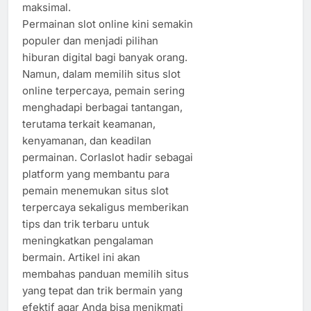
maksimal.
Permainan slot online kini semakin
populer dan menjadi pilihan
hiburan digital bagi banyak orang.
Namun, dalam memilih situs slot
online terpercaya, pemain sering
menghadapi berbagai tantangan,
terutama terkait keamanan,
kenyamanan, dan keadilan
permainan. Corlaslot hadir sebagai
platform yang membantu para
pemain menemukan situs slot
terpercaya sekaligus memberikan
tips dan trik terbaru untuk
meningkatkan pengalaman
bermain. Artikel ini akan
membahas panduan memilih situs
yang tepat dan trik bermain yang
efektif agar Anda bisa menikmati