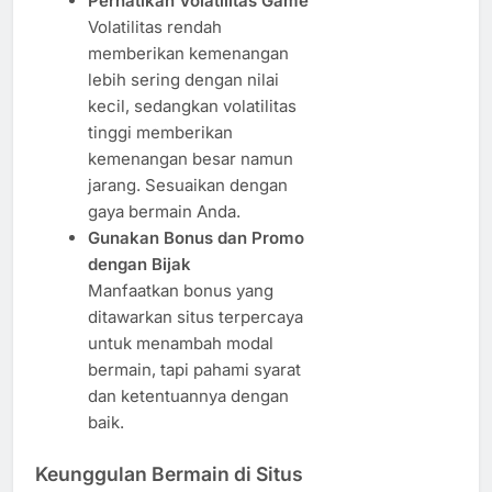
Perhatikan Volatilitas Game
Volatilitas rendah
memberikan kemenangan
lebih sering dengan nilai
kecil, sedangkan volatilitas
tinggi memberikan
kemenangan besar namun
jarang. Sesuaikan dengan
gaya bermain Anda.
Gunakan Bonus dan Promo
dengan Bijak
Manfaatkan bonus yang
ditawarkan situs terpercaya
untuk menambah modal
bermain, tapi pahami syarat
dan ketentuannya dengan
baik.
Keunggulan Bermain di Situs