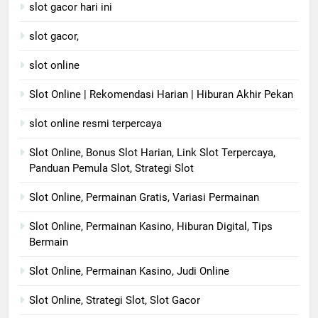
slot gacor hari ini
slot gacor,
slot online
Slot Online | Rekomendasi Harian | Hiburan Akhir Pekan
slot online resmi terpercaya
Slot Online, Bonus Slot Harian, Link Slot Terpercaya,
Panduan Pemula Slot, Strategi Slot
Slot Online, Permainan Gratis, Variasi Permainan
Slot Online, Permainan Kasino, Hiburan Digital, Tips
Bermain
Slot Online, Permainan Kasino, Judi Online
Slot Online, Strategi Slot, Slot Gacor