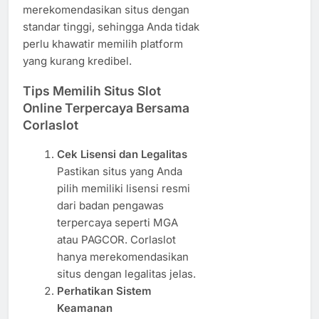
merekomendasikan situs dengan
standar tinggi, sehingga Anda tidak
perlu khawatir memilih platform
yang kurang kredibel.
Tips Memilih Situs Slot
Online Terpercaya Bersama
Corlaslot
Cek Lisensi dan Legalitas
Pastikan situs yang Anda
pilih memiliki lisensi resmi
dari badan pengawas
terpercaya seperti MGA
atau PAGCOR. Corlaslot
hanya merekomendasikan
situs dengan legalitas jelas.
Perhatikan Sistem
Keamanan