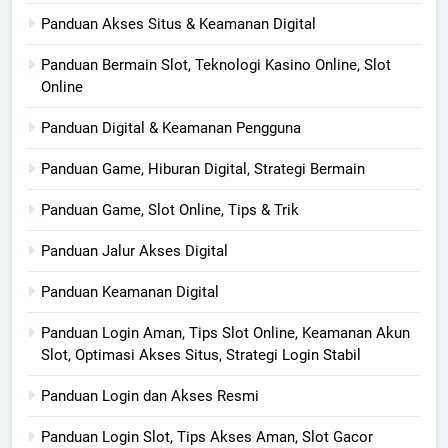
Panduan Akses Situs & Keamanan Digital
Panduan Bermain Slot, Teknologi Kasino Online, Slot
Online
Panduan Digital & Keamanan Pengguna
Panduan Game, Hiburan Digital, Strategi Bermain
Panduan Game, Slot Online, Tips & Trik
Panduan Jalur Akses Digital
Panduan Keamanan Digital
Panduan Login Aman, Tips Slot Online, Keamanan Akun
Slot, Optimasi Akses Situs, Strategi Login Stabil
Panduan Login dan Akses Resmi
Panduan Login Slot, Tips Akses Aman, Slot Gacor