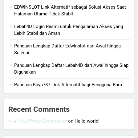
EDWINSLOT Link Alternatif sebagai Solusi Akses Saat
Halaman Utama Tidak Stabil
Lebah4D Login Resmi untuk Pengalaman Akses yang
Lebih Stabil dan Aman
Panduan Lengkap Daftar Edwinslot dari Awal hingga
Selesai
Panduan Lengkap Daftar Lebah4D dari Awal hingga Siap
Digunakan
Panduan Kaya787 Link Alternatif bagi Pengguna Baru
Recent Comments
A WordPress Commenter
on
Hello world!