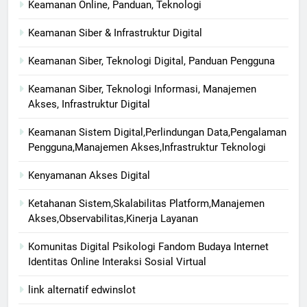
Keamanan Online, Panduan, Teknologi
Keamanan Siber & Infrastruktur Digital
Keamanan Siber, Teknologi Digital, Panduan Pengguna
Keamanan Siber, Teknologi Informasi, Manajemen
Akses, Infrastruktur Digital
Keamanan Sistem Digital,Perlindungan Data,Pengalaman
Pengguna,Manajemen Akses,Infrastruktur Teknologi
Kenyamanan Akses Digital
Ketahanan Sistem,Skalabilitas Platform,Manajemen
Akses,Observabilitas,Kinerja Layanan
Komunitas Digital Psikologi Fandom Budaya Internet
Identitas Online Interaksi Sosial Virtual
link alternatif edwinslot