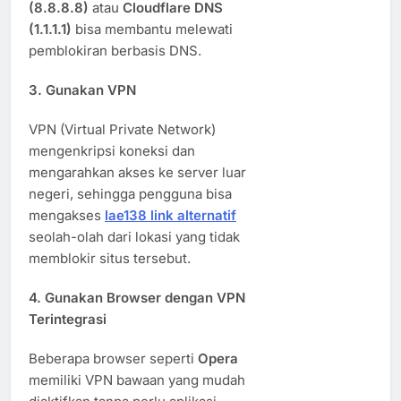
(8.8.8.8)
atau
Cloudflare DNS
(1.1.1.1)
bisa membantu melewati
pemblokiran berbasis DNS.
3.
Gunakan VPN
VPN (Virtual Private Network)
mengenkripsi koneksi dan
mengarahkan akses ke server luar
negeri, sehingga pengguna bisa
mengakses
lae138 link alternatif
seolah-olah dari lokasi yang tidak
memblokir situs tersebut.
4.
Gunakan Browser dengan VPN
Terintegrasi
Beberapa browser seperti
Opera
memiliki VPN bawaan yang mudah