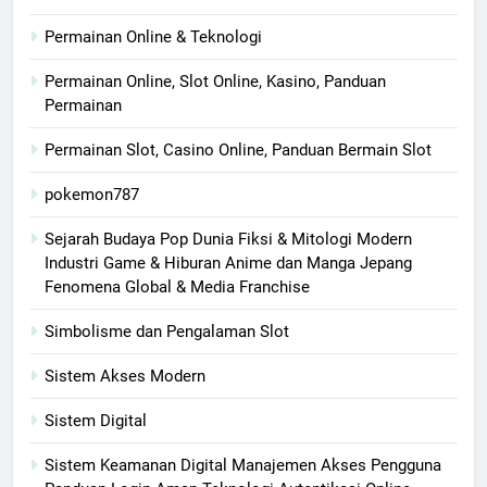
Permainan Online & Teknologi
Permainan Online, Slot Online, Kasino, Panduan
Permainan
Permainan Slot, Casino Online, Panduan Bermain Slot
pokemon787
Sejarah Budaya Pop Dunia Fiksi & Mitologi Modern
Industri Game & Hiburan Anime dan Manga Jepang
Fenomena Global & Media Franchise
Simbolisme dan Pengalaman Slot
Sistem Akses Modern
Sistem Digital
Sistem Keamanan Digital Manajemen Akses Pengguna