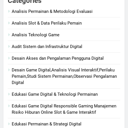
Categories
Analisis Permainan & Metodologi Evaluasi
Analisis Slot & Data Perilaku Pemain
Analisis Teknologi Game
Audit Sistem dan Infrastruktur Digital
Desain Akses dan Pengalaman Pengguna Digital
Desain Game Digital,Analisis Visual Interaktif,Perilaku
Pemain,Studi Sistem Permainan,Observasi Pengalaman
Digital
Edukasi Game Digital & Teknologi Permainan
Edukasi Game Digital Responsible Gaming Manajemen
Risiko Hiburan Online Slot & Game Interaktif
Edukasi Permainan & Strategi Digital