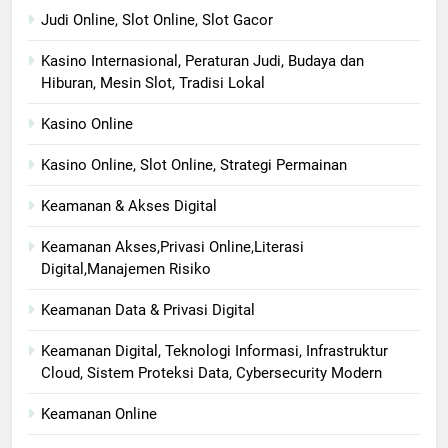
Judi Online, Slot Online, Slot Gacor
Kasino Internasional, Peraturan Judi, Budaya dan
Hiburan, Mesin Slot, Tradisi Lokal
Kasino Online
Kasino Online, Slot Online, Strategi Permainan
Keamanan & Akses Digital
Keamanan Akses,Privasi Online,Literasi
Digital,Manajemen Risiko
Keamanan Data & Privasi Digital
Keamanan Digital, Teknologi Informasi, Infrastruktur
Cloud, Sistem Proteksi Data, Cybersecurity Modern
Keamanan Online