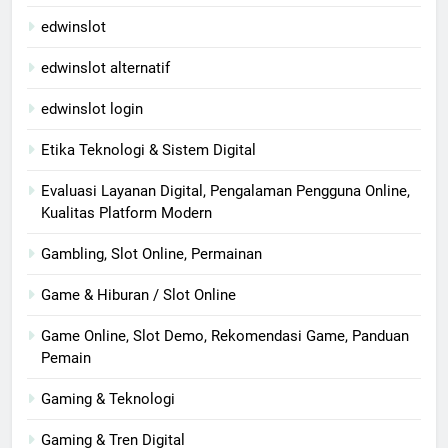
edwinslot
edwinslot alternatif
edwinslot login
Etika Teknologi & Sistem Digital
Evaluasi Layanan Digital, Pengalaman Pengguna Online,
Kualitas Platform Modern
Gambling, Slot Online, Permainan
Game & Hiburan / Slot Online
Game Online, Slot Demo, Rekomendasi Game, Panduan
Pemain
Gaming & Teknologi
Gaming & Tren Digital