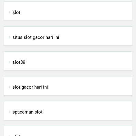
slot
situs slot gacor hari ini
slot88
slot gacor hari ini
spaceman slot