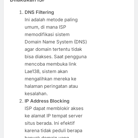
DNS Filtering
Ini adalah metode paling
umum, di mana ISP
memodifikasi sistem
Domain Name System (DNS)
agar domain tertentu tidak
bisa diakses. Saat pengguna
mencoba membuka link
Lae138, sistem akan
mengalihkan mereka ke
halaman peringatan atau
kesalahan.
IP Address Blocking
ISP dapat memblokir akses
ke alamat IP tempat server
situs berada. Ini efektif
karena tidak peduli berapa
banyak domain yang