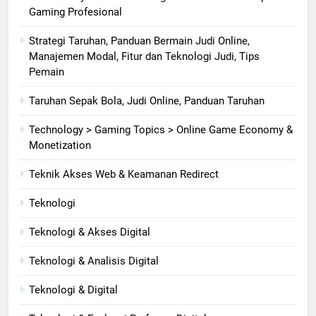
Gaming Profesional
Strategi Taruhan, Panduan Bermain Judi Online,
Manajemen Modal, Fitur dan Teknologi Judi, Tips
Pemain
Taruhan Sepak Bola, Judi Online, Panduan Taruhan
Technology > Gaming Topics > Online Game Economy &
Monetization
Teknik Akses Web & Keamanan Redirect
Teknologi
Teknologi & Akses Digital
Teknologi & Analisis Digital
Teknologi & Digital