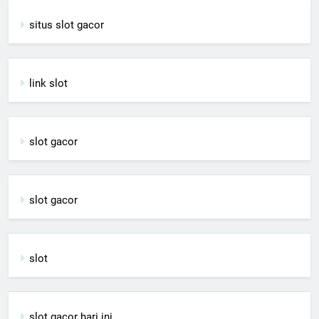
situs slot gacor
link slot
slot gacor
slot gacor
slot
slot gacor hari ini