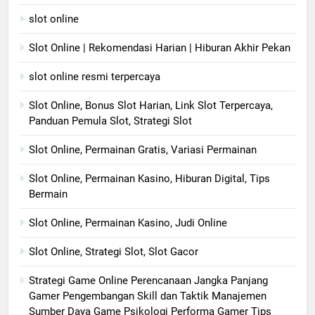
slot online
Slot Online | Rekomendasi Harian | Hiburan Akhir Pekan
slot online resmi terpercaya
Slot Online, Bonus Slot Harian, Link Slot Terpercaya,
Panduan Pemula Slot, Strategi Slot
Slot Online, Permainan Gratis, Variasi Permainan
Slot Online, Permainan Kasino, Hiburan Digital, Tips
Bermain
Slot Online, Permainan Kasino, Judi Online
Slot Online, Strategi Slot, Slot Gacor
Strategi Game Online Perencanaan Jangka Panjang
Gamer Pengembangan Skill dan Taktik Manajemen
Sumber Daya Game Psikologi Performa Gamer Tips