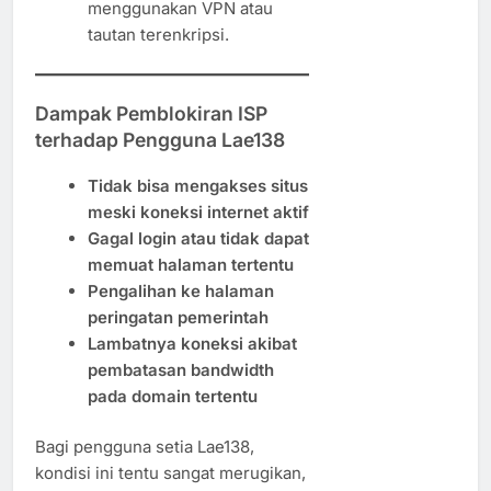
menggunakan VPN atau
tautan terenkripsi.
Dampak Pemblokiran ISP
terhadap Pengguna Lae138
Tidak bisa mengakses situs
meski koneksi internet aktif
Gagal login atau tidak dapat
memuat halaman tertentu
Pengalihan ke halaman
peringatan pemerintah
Lambatnya koneksi akibat
pembatasan bandwidth
pada domain tertentu
Bagi pengguna setia Lae138,
kondisi ini tentu sangat merugikan,