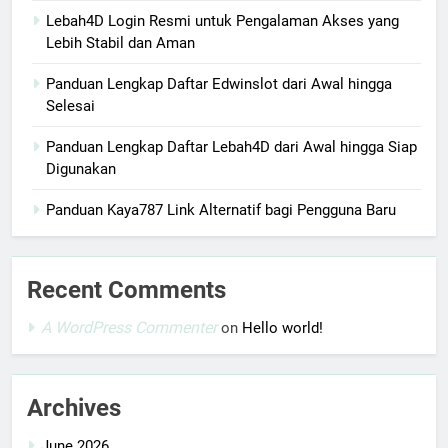
Lebah4D Login Resmi untuk Pengalaman Akses yang
Lebih Stabil dan Aman
Panduan Lengkap Daftar Edwinslot dari Awal hingga
Selesai
Panduan Lengkap Daftar Lebah4D dari Awal hingga Siap
Digunakan
Panduan Kaya787 Link Alternatif bagi Pengguna Baru
Recent Comments
A WordPress Commenter
on
Hello world!
Archives
June 2026