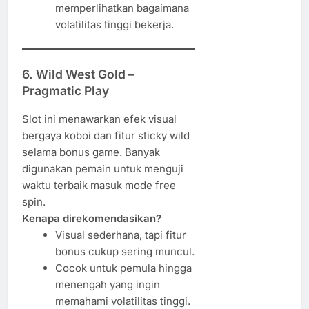
memperlihatkan bagaimana
volatilitas tinggi bekerja.
6. Wild West Gold –
Pragmatic Play
Slot ini menawarkan efek visual
bergaya koboi dan fitur sticky wild
selama bonus game. Banyak
digunakan pemain untuk menguji
waktu terbaik masuk mode free
spin.
Kenapa direkomendasikan?
Visual sederhana, tapi fitur
bonus cukup sering muncul.
Cocok untuk pemula hingga
menengah yang ingin
memahami volatilitas tinggi.