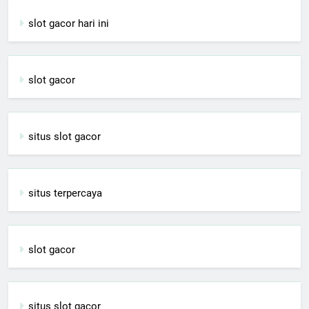
slot gacor hari ini
slot gacor
situs slot gacor
situs terpercaya
slot gacor
situs slot gacor