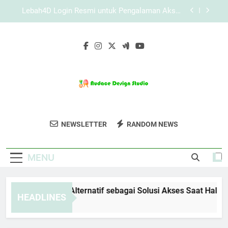
Skip
Panduan Lengkap Daftar Edwinslot dari Awal
to
hingga Selesai
content
Panduan Lengkap Daftar Lebah4D dari Awal
hingga Siap Digunakan
EDWINSLOT Link Alternatif sebagai Solusi Akses
Saat Halaman Utama Tidak Stabil
Lebah4D Login Resmi untuk Pengalaman Akses
yang Lebih Stabil dan Aman
Panduan Lengkap Daftar Edwinslot dari Awal
hingga Selesai
Audace Design
Temukan Inspirasi Desain Interior Dan
Panduan Lengkap Daftar Lebah4D dari Awal
NEWSLETTER
RANDOM NEWS
Studio
hingga Siap Digunakan
Eksterior Dari Audace Design Studio.
MENU
WINSLOT Link Alternatif sebagai Solusi Akses Saat Halaman 
HEADLINES
Month Ago