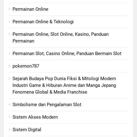
Permainan Online
Permainan Online & Teknologi
Permainan Online, Slot Online, Kasino, Panduan
Permainan
Permainan Slot, Casino Online, Panduan Bermain Slot
pokemon787
Sejarah Budaya Pop Dunia Fiksi & Mitologi Modern
Industri Game & Hiburan Anime dan Manga Jepang
Fenomena Global & Media Franchise
Simbolisme dan Pengalaman Slot
Sistem Akses Modern
Sistem Digital