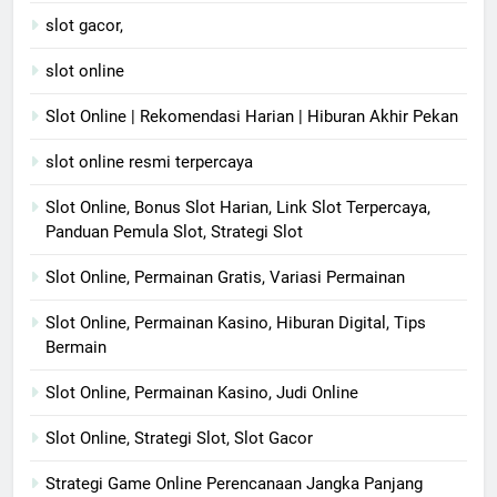
slot gacor,
slot online
Slot Online | Rekomendasi Harian | Hiburan Akhir Pekan
slot online resmi terpercaya
Slot Online, Bonus Slot Harian, Link Slot Terpercaya,
Panduan Pemula Slot, Strategi Slot
Slot Online, Permainan Gratis, Variasi Permainan
Slot Online, Permainan Kasino, Hiburan Digital, Tips
Bermain
Slot Online, Permainan Kasino, Judi Online
Slot Online, Strategi Slot, Slot Gacor
Strategi Game Online Perencanaan Jangka Panjang