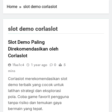
Home
slot demo corlaslot
slot demo corlaslot
Slot Demo Paling
Direkomendasikan oleh
Corlaslot
1faa1c4
1 year ago
0
5
mins
Corlaslot merekomendasikan slot
demo terbaik yang cocok untuk
latihan strategi dan eksplorasi
pola. Coba game favorit pengguna
tanpa risiko dan temukan gaya
bermain yang tepat.