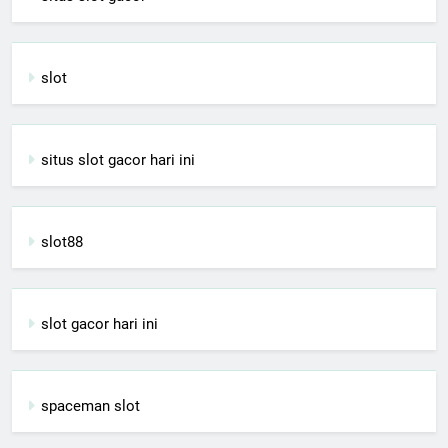
slot
situs slot gacor hari ini
slot88
slot gacor hari ini
spaceman slot