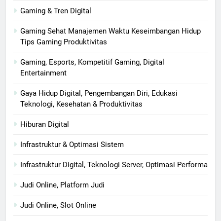
Gaming & Tren Digital
Gaming Sehat Manajemen Waktu Keseimbangan Hidup
Tips Gaming Produktivitas
Gaming, Esports, Kompetitif Gaming, Digital
Entertainment
Gaya Hidup Digital, Pengembangan Diri, Edukasi
Teknologi, Kesehatan & Produktivitas
Hiburan Digital
Infrastruktur & Optimasi Sistem
Infrastruktur Digital, Teknologi Server, Optimasi Performa
Judi Online, Platform Judi
Judi Online, Slot Online