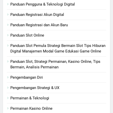
Panduan Pengguna & Teknologi Digital
Panduan Registrasi Akun Digital
Panduan Registrasi dan Akun Baru
Panduan Slot Online
Panduan Slot Pemula Strategi Bermain Slot Tips Hiburan
Digital Manajemen Modal Game Edukasi Game Online
Panduan Slot, Strategi Permainan, Kasino Online, Tips
Bermain, Analisis Permainan
Pengembangan Diri
Pengembangan Strategi & UX
Permainan & Teknologi
Permainan Kasino Online