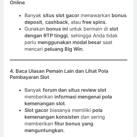
Online
Banyak
situs slot gacor
menawarkan
bonus
deposit
,
cashback
, atau
free spins
.
Gunakan
bonus ini
untuk bermain di
slot
dengan RTP tinggi
, sehingga Anda tidak
perlu
menggunakan modal besar
saat
mencari
peluang Big Win
.
4.
Baca Ulasan Pemain Lain dan Lihat Pola
Pembayaran Slot
Banyak
forum dan situs review slot
memberikan
informasi mengenai pola
kemenangan slot
.
Slot gacor
biasanya memiliki
pola
kemenangan konsisten
dan sering
memberikan
fitur bonus yang
menguntungkan
.