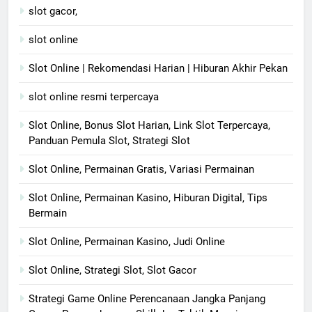
slot gacor,
slot online
Slot Online | Rekomendasi Harian | Hiburan Akhir Pekan
slot online resmi terpercaya
Slot Online, Bonus Slot Harian, Link Slot Terpercaya,
Panduan Pemula Slot, Strategi Slot
Slot Online, Permainan Gratis, Variasi Permainan
Slot Online, Permainan Kasino, Hiburan Digital, Tips
Bermain
Slot Online, Permainan Kasino, Judi Online
Slot Online, Strategi Slot, Slot Gacor
Strategi Game Online Perencanaan Jangka Panjang