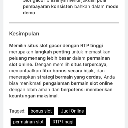
Slot gacor
biasanya menunjukkan
pola
pembayaran konsisten
bahkan dalam
mode
demo
.
Kesimpulan
Memilih situs slot gacor dengan RTP tinggi
merupakan
langkah penting
untuk memastikan
peluang menang lebih besar
dalam
permainan
slot online
. Dengan memilih
situs terpercaya
,
memanfaatkan
fitur bonus secara bijak
, dan
menerapkan
strategi bermain yang cerdas
, Anda
bisa menikmati
pengalaman bermain slot online
dengan lebih aman dan
berpotensi memberikan
keuntungan maksimal
.
Tagged:
bonus slot
Judi Online
permainan slot
RTP tinggi