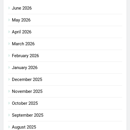
June 2026
May 2026
April 2026
March 2026
February 2026
January 2026
December 2025
November 2025
October 2025
September 2025
August 2025