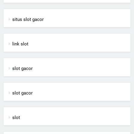
situs slot gacor
link slot
slot gacor
slot gacor
slot