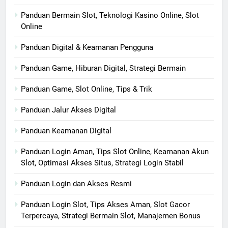
Panduan Bermain Slot, Teknologi Kasino Online, Slot
Online
Panduan Digital & Keamanan Pengguna
Panduan Game, Hiburan Digital, Strategi Bermain
Panduan Game, Slot Online, Tips & Trik
Panduan Jalur Akses Digital
Panduan Keamanan Digital
Panduan Login Aman, Tips Slot Online, Keamanan Akun
Slot, Optimasi Akses Situs, Strategi Login Stabil
Panduan Login dan Akses Resmi
Panduan Login Slot, Tips Akses Aman, Slot Gacor
Terpercaya, Strategi Bermain Slot, Manajemen Bonus