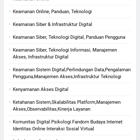
Keamanan Online, Panduan, Teknologi
Keamanan Siber & Infrastruktur Digital
Keamanan Siber, Teknologi Digital, Panduan Pengguna
Keamanan Siber, Teknologi Informasi, Manajemen
Akses, Infrastruktur Digital
Keamanan Sistem Digital,Perlindungan Data,Pengalaman
Pengguna,Manajemen Akses,Infrastruktur Teknologi
Kenyamanan Akses Digital
Ketahanan Sistem,Skalabilitas Platform,Manajemen
Akses,Observabilitas,Kinerja Layanan
Komunitas Digital Psikologi Fandom Budaya Internet
Identitas Online Interaksi Sosial Virtual