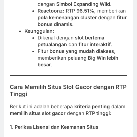
dengan
Simbol Expanding Wild
.
Reactoonz:
RTP
96.51%
, memberikan
pola kemenangan cluster
dengan
fitur
bonus dinamis
.
Keunggulan:
Dikenal dengan
slot bertema
petualangan
dan
fitur interaktif
.
Fitur bonus yang mudah diakses
,
memberikan
peluang Big Win lebih
besar
.
Cara Memilih Situs Slot Gacor dengan RTP
Tinggi
Berikut ini adalah beberapa
kriteria penting
dalam
memilih situs slot gacor
dengan
RTP tinggi
:
1.
Periksa Lisensi dan Keamanan Situs