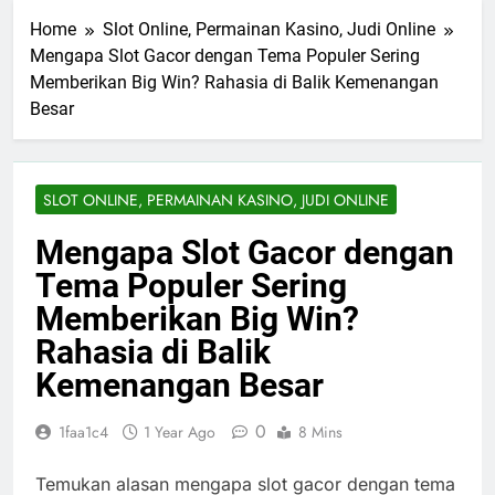
Home
Slot Online, Permainan Kasino, Judi Online
Mengapa Slot Gacor dengan Tema Populer Sering
Memberikan Big Win? Rahasia di Balik Kemenangan
Besar
SLOT ONLINE, PERMAINAN KASINO, JUDI ONLINE
Mengapa Slot Gacor dengan
Tema Populer Sering
Memberikan Big Win?
Rahasia di Balik
Kemenangan Besar
0
1faa1c4
1 Year Ago
8 Mins
Temukan alasan mengapa slot gacor dengan tema