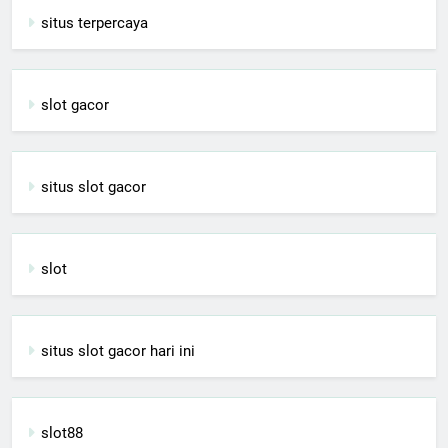
situs terpercaya
slot gacor
situs slot gacor
slot
situs slot gacor hari ini
slot88