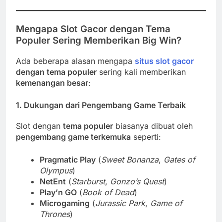
Mengapa Slot Gacor dengan Tema
Populer Sering Memberikan Big Win?
Ada beberapa alasan mengapa
situs slot gacor
dengan tema populer
sering kali memberikan
kemenangan besar
:
1.
Dukungan dari Pengembang Game Terbaik
Slot dengan
tema populer
biasanya dibuat oleh
pengembang game terkemuka
seperti:
Pragmatic Play
(
Sweet Bonanza
,
Gates of
Olympus
)
NetEnt
(
Starburst
,
Gonzo’s Quest
)
Play’n GO
(
Book of Dead
)
Microgaming
(
Jurassic Park
,
Game of
Thrones
)