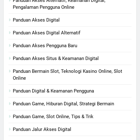
Panduan Akses Alternatif, Keamanan Digital,
Pengalaman Pengguna Online
Panduan Akses Digital
Panduan Akses Digital Alternatif
Panduan Akses Pengguna Baru
Panduan Akses Situs & Keamanan Digital
Panduan Bermain Slot, Teknologi Kasino Online, Slot
Online
Panduan Digital & Keamanan Pengguna
Panduan Game, Hiburan Digital, Strategi Bermain
Panduan Game, Slot Online, Tips & Trik
Panduan Jalur Akses Digital