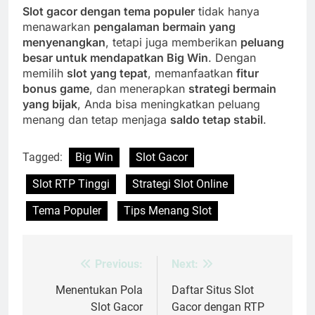
Slot gacor dengan tema populer
tidak hanya
menawarkan
pengalaman bermain yang
menyenangkan
, tetapi juga memberikan
peluang
besar untuk mendapatkan Big Win
. Dengan
memilih
slot yang tepat
, memanfaatkan
fitur
bonus game
, dan menerapkan
strategi bermain
yang bijak
, Anda bisa meningkatkan peluang
menang dan tetap menjaga
saldo tetap stabil
.
Tagged:
Big Win
Slot Gacor
Slot RTP Tinggi
Strategi Slot Online
Tema Populer
Tips Menang Slot
Previous:
Next:
Post
navigation
Menentukan Pola
Daftar Situs Slot
Slot Gacor
Gacor dengan RTP