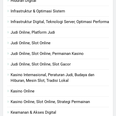
Hiburan Digital
Infrastruktur & Optimasi Sistem
Infrastruktur Digital, Teknologi Server, Optimasi Performa
Judi Online, Platform Judi
Judi Online, Slot Online
Judi Online, Slot Online, Permainan Kasino
Judi Online, Slot Online, Slot Gacor
Kasino Internasional, Peraturan Judi, Budaya dan
Hiburan, Mesin Slot, Tradisi Lokal
Kasino Online
Kasino Online, Slot Online, Strategi Permainan
Keamanan & Akses Digital