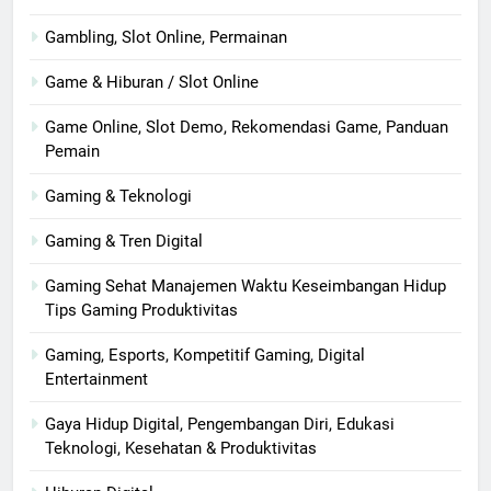
Gambling, Slot Online, Permainan
Game & Hiburan / Slot Online
Game Online, Slot Demo, Rekomendasi Game, Panduan
Pemain
Gaming & Teknologi
Gaming & Tren Digital
Gaming Sehat Manajemen Waktu Keseimbangan Hidup
Tips Gaming Produktivitas
Gaming, Esports, Kompetitif Gaming, Digital
Entertainment
Gaya Hidup Digital, Pengembangan Diri, Edukasi
Teknologi, Kesehatan & Produktivitas