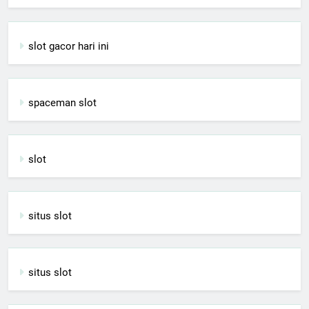
slot gacor hari ini
spaceman slot
slot
situs slot
situs slot