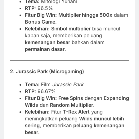
Tema:
Mitologi Yunani
RTP:
96.5%
Fitur Big Win:
Multiplier hingga 500x
dalam
Bonus Game
.
Kelebihan:
Simbol multiplier
bisa muncul
kapan saja, memberikan peluang
kemenangan besar
bahkan dalam
permainan dasar
.
2.
Jurassic Park (Microgaming)
Tema:
Film
Jurassic Park
RTP:
96.67%
Fitur Big Win:
Free Spins
dengan
Expanding
Wilds
dan
Random Multiplier
.
Kelebihan:
Fitur
T-Rex Alert
yang
meningkatkan peluang
Wilds muncul lebih
sering
, memberikan
peluang kemenangan
besar
.