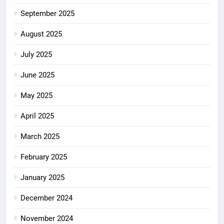
September 2025
August 2025
July 2025
June 2025
May 2025
April 2025
March 2025
February 2025
January 2025
December 2024
November 2024