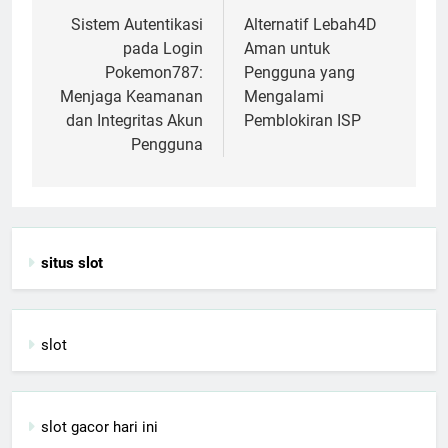
navigation
Sistem Autentikasi
Alternatif Lebah4D
pada Login
Aman untuk
Pokemon787:
Pengguna yang
Menjaga Keamanan
Mengalami
dan Integritas Akun
Pemblokiran ISP
Pengguna
situs slot
slot
slot gacor hari ini