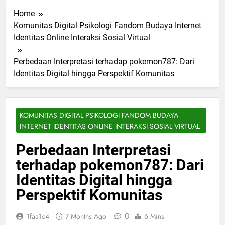
Home
Komunitas Digital Psikologi Fandom Budaya Internet
Identitas Online Interaksi Sosial Virtual
Perbedaan Interpretasi terhadap pokemon787: Dari
Identitas Digital hingga Perspektif Komunitas
KOMUNITAS DIGITAL PSIKOLOGI FANDOM BUDAYA
INTERNET IDENTITAS ONLINE INTERAKSI SOSIAL VIRTUAL
Perbedaan Interpretasi
terhadap pokemon787: Dari
Identitas Digital hingga
Perspektif Komunitas
0
1faa1c4
7 Months Ago
6 Mins