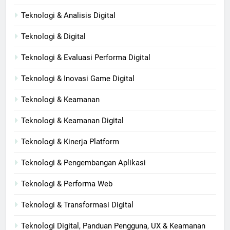
Teknologi & Analisis Digital
Teknologi & Digital
Teknologi & Evaluasi Performa Digital
Teknologi & Inovasi Game Digital
Teknologi & Keamanan
Teknologi & Keamanan Digital
Teknologi & Kinerja Platform
Teknologi & Pengembangan Aplikasi
Teknologi & Performa Web
Teknologi & Transformasi Digital
Teknologi Digital, Panduan Pengguna, UX & Keamanan