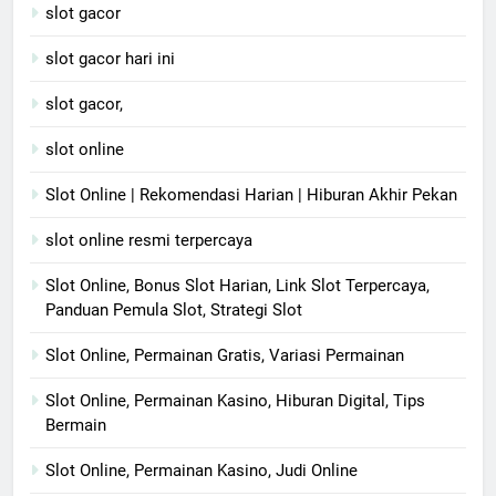
slot gacor
slot gacor hari ini
slot gacor,
slot online
Slot Online | Rekomendasi Harian | Hiburan Akhir Pekan
slot online resmi terpercaya
Slot Online, Bonus Slot Harian, Link Slot Terpercaya,
Panduan Pemula Slot, Strategi Slot
Slot Online, Permainan Gratis, Variasi Permainan
Slot Online, Permainan Kasino, Hiburan Digital, Tips
Bermain
Slot Online, Permainan Kasino, Judi Online