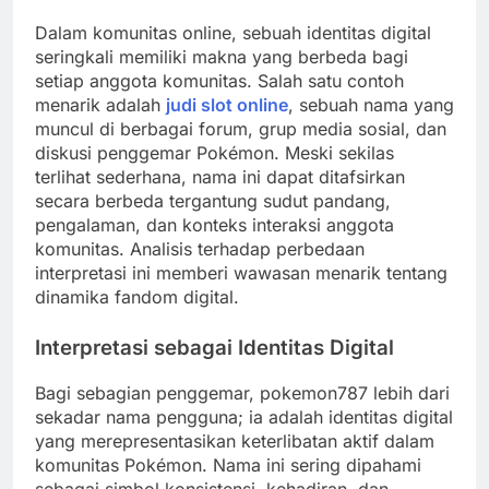
Dalam komunitas online, sebuah identitas digital
seringkali memiliki makna yang berbeda bagi
setiap anggota komunitas. Salah satu contoh
menarik adalah
judi slot online
, sebuah nama yang
muncul di berbagai forum, grup media sosial, dan
diskusi penggemar Pokémon. Meski sekilas
terlihat sederhana, nama ini dapat ditafsirkan
secara berbeda tergantung sudut pandang,
pengalaman, dan konteks interaksi anggota
komunitas. Analisis terhadap perbedaan
interpretasi ini memberi wawasan menarik tentang
dinamika fandom digital.
Interpretasi sebagai Identitas Digital
Bagi sebagian penggemar, pokemon787 lebih dari
sekadar nama pengguna; ia adalah identitas digital
yang merepresentasikan keterlibatan aktif dalam
komunitas Pokémon. Nama ini sering dipahami
sebagai simbol konsistensi, kehadiran, dan