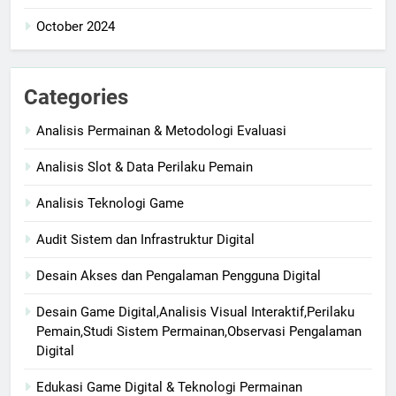
October 2024
Categories
Analisis Permainan & Metodologi Evaluasi
Analisis Slot & Data Perilaku Pemain
Analisis Teknologi Game
Audit Sistem dan Infrastruktur Digital
Desain Akses dan Pengalaman Pengguna Digital
Desain Game Digital,Analisis Visual Interaktif,Perilaku
Pemain,Studi Sistem Permainan,Observasi Pengalaman
Digital
Edukasi Game Digital & Teknologi Permainan