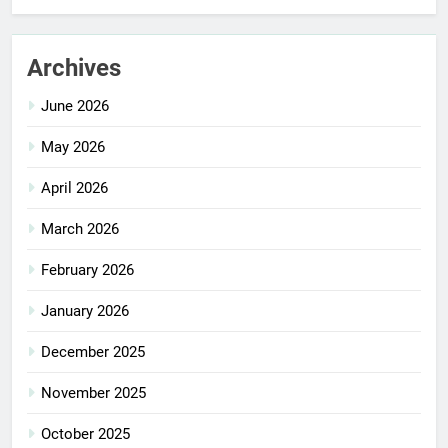
Archives
June 2026
May 2026
April 2026
March 2026
February 2026
January 2026
December 2025
November 2025
October 2025