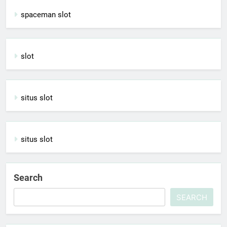
spaceman slot
slot
situs slot
situs slot
Search
SEARCH