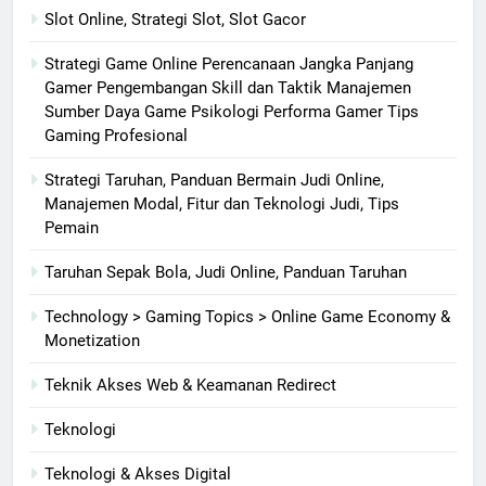
Slot Online, Strategi Slot, Slot Gacor
Strategi Game Online Perencanaan Jangka Panjang
Gamer Pengembangan Skill dan Taktik Manajemen
Sumber Daya Game Psikologi Performa Gamer Tips
Gaming Profesional
Strategi Taruhan, Panduan Bermain Judi Online,
Manajemen Modal, Fitur dan Teknologi Judi, Tips
Pemain
Taruhan Sepak Bola, Judi Online, Panduan Taruhan
Technology > Gaming Topics > Online Game Economy &
Monetization
Teknik Akses Web & Keamanan Redirect
Teknologi
Teknologi & Akses Digital