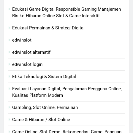
Edukasi Game Digital Responsible Gaming Manajemen
Risiko Hiburan Online Slot & Game Interaktif
Edukasi Permainan & Strategi Digital
edwinslot
edwinslot alternatif
edwinslot login
Etika Teknologi & Sistem Digital
Evaluasi Layanan Digital, Pengalaman Pengguna Online,
Kualitas Platform Modern
Gambling, Slot Online, Permainan
Game & Hiburan / Slot Online
Game Online, Slot Demo, Rekomendasi Game, Panduan