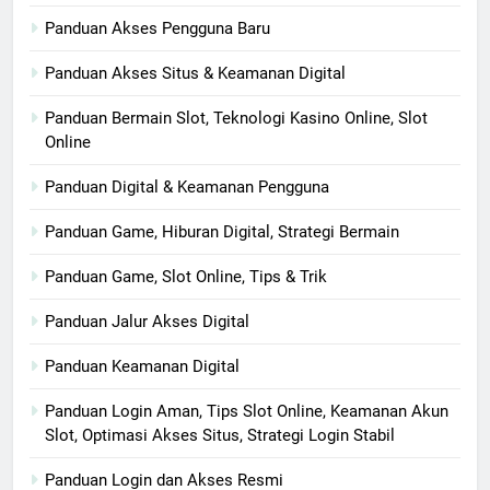
Panduan Akses Pengguna Baru
Panduan Akses Situs & Keamanan Digital
Panduan Bermain Slot, Teknologi Kasino Online, Slot
Online
Panduan Digital & Keamanan Pengguna
Panduan Game, Hiburan Digital, Strategi Bermain
Panduan Game, Slot Online, Tips & Trik
Panduan Jalur Akses Digital
Panduan Keamanan Digital
Panduan Login Aman, Tips Slot Online, Keamanan Akun
Slot, Optimasi Akses Situs, Strategi Login Stabil
Panduan Login dan Akses Resmi