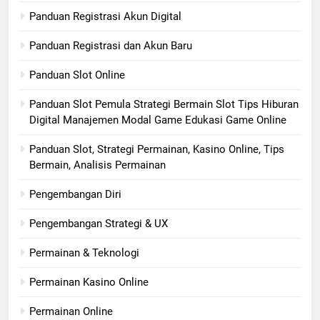
Panduan Registrasi Akun Digital
Panduan Registrasi dan Akun Baru
Panduan Slot Online
Panduan Slot Pemula Strategi Bermain Slot Tips Hiburan
Digital Manajemen Modal Game Edukasi Game Online
Panduan Slot, Strategi Permainan, Kasino Online, Tips
Bermain, Analisis Permainan
Pengembangan Diri
Pengembangan Strategi & UX
Permainan & Teknologi
Permainan Kasino Online
Permainan Online