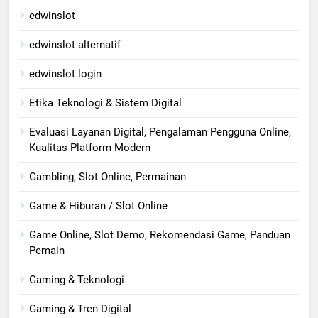
edwinslot
edwinslot alternatif
edwinslot login
Etika Teknologi & Sistem Digital
Evaluasi Layanan Digital, Pengalaman Pengguna Online,
Kualitas Platform Modern
Gambling, Slot Online, Permainan
Game & Hiburan / Slot Online
Game Online, Slot Demo, Rekomendasi Game, Panduan
Pemain
Gaming & Teknologi
Gaming & Tren Digital