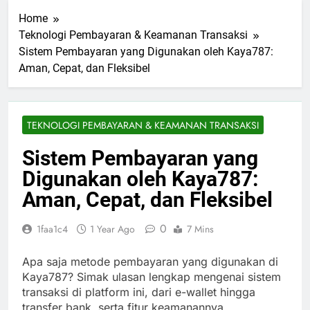
Home
Teknologi Pembayaran & Keamanan Transaksi
Sistem Pembayaran yang Digunakan oleh Kaya787:
Aman, Cepat, dan Fleksibel
TEKNOLOGI PEMBAYARAN & KEAMANAN TRANSAKSI
Sistem Pembayaran yang
Digunakan oleh Kaya787:
Aman, Cepat, dan Fleksibel
0
1faa1c4
1 Year Ago
7 Mins
Apa saja metode pembayaran yang digunakan di
Kaya787? Simak ulasan lengkap mengenai sistem
transaksi di platform ini, dari e-wallet hingga
transfer bank, serta fitur keamanannya.