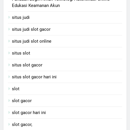
Edukasi Keamanan Akun
situs judi
situs judi slot gacor
situs judi slot online
situs slot
situs slot gacor
situs slot gacor hari ini
slot
slot gacor
slot gacor hari ini
slot gacor,