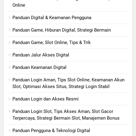
Online
Panduan Digital & Keamanan Pengguna
Panduan Game, Hiburan Digital, Strategi Bermain
Panduan Game, Slot Online, Tips & Trik
Panduan Jalur Akses Digital
Panduan Keamanan Digital
Panduan Login Aman, Tips Slot Online, Keamanan Akun
Slot, Optimasi Akses Situs, Strategi Login Stabil
Panduan Login dan Akses Resmi
Panduan Login Slot, Tips Akses Aman, Slot Gacor
Terpercaya, Strategi Bermain Slot, Manajemen Bonus
Panduan Pengguna & Teknologi Digital