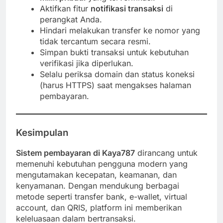
Aktifkan fitur
notifikasi transaksi
di
perangkat Anda.
Hindari melakukan transfer ke nomor yang
tidak tercantum secara resmi.
Simpan bukti transaksi untuk kebutuhan
verifikasi jika diperlukan.
Selalu periksa domain dan status koneksi
(harus HTTPS) saat mengakses halaman
pembayaran.
Kesimpulan
Sistem pembayaran di Kaya787
dirancang untuk
memenuhi kebutuhan pengguna modern yang
mengutamakan kecepatan, keamanan, dan
kenyamanan. Dengan mendukung berbagai
metode seperti transfer bank, e-wallet, virtual
account, dan QRIS, platform ini memberikan
keleluasaan dalam bertransaksi.