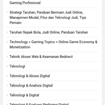
Gaming Profesional
Strategi Taruhan, Panduan Bermain Judi Online,
Manajemen Modal, Fitur dan Teknologi Judi, Tips
Pemain
Taruhan Sepak Bola, Judi Online, Panduan Taruhan
Technology > Gaming Topics > Online Game Economy &
Monetization
Teknik Akses Web & Keamanan Redirect
Teknologi
Teknologi & Akses Digital
Teknologi & Analisis Digital
Teknologi & Digital
Teknologi & Evaluasi Performa Digital