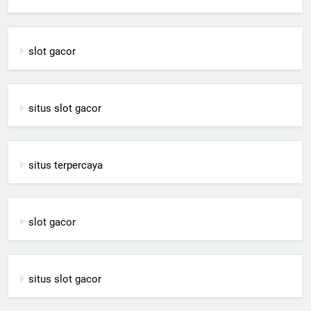
slot gacor
situs slot gacor
situs terpercaya
slot gacor
situs slot gacor