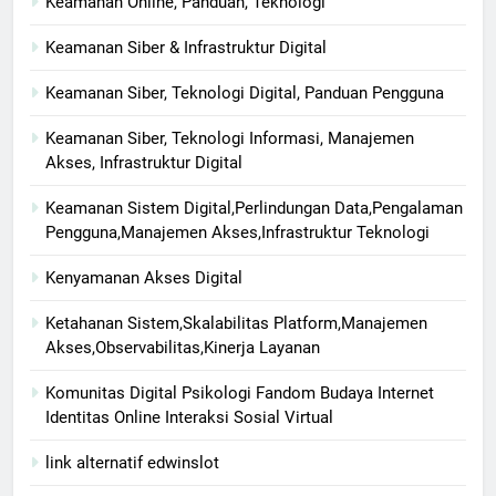
Keamanan Online, Panduan, Teknologi
Keamanan Siber & Infrastruktur Digital
Keamanan Siber, Teknologi Digital, Panduan Pengguna
Keamanan Siber, Teknologi Informasi, Manajemen
Akses, Infrastruktur Digital
Keamanan Sistem Digital,Perlindungan Data,Pengalaman
Pengguna,Manajemen Akses,Infrastruktur Teknologi
Kenyamanan Akses Digital
Ketahanan Sistem,Skalabilitas Platform,Manajemen
Akses,Observabilitas,Kinerja Layanan
Komunitas Digital Psikologi Fandom Budaya Internet
Identitas Online Interaksi Sosial Virtual
link alternatif edwinslot