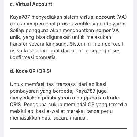
c.
Virtual Account
Kaya787 menyediakan sistem
virtual account (VA)
untuk mempercepat proses verifikasi pembayaran.
Setiap pengguna akan mendapatkan
nomor VA
unik
, yang bisa digunakan untuk melakukan
transfer secara langsung. Sistem ini memperkecil
risiko kesalahan input dan mempercepat proses
konfirmasi otomatis.
d.
Kode QR (QRIS)
Untuk memfasilitasi transaksi dari aplikasi
pembayaran yang berbeda, Kaya787 juga
menyediakan
pembayaran menggunakan kode
QRIS
. Pengguna cukup memindai QR yang tersedia
melalui aplikasi e-wallet mereka, tanpa perlu
memasukkan data secara manual.