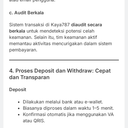
c.
Audit Berkala
Sistem transaksi di Kaya787
diaudit secara
berkala
untuk mendeteksi potensi celah
keamanan. Selain itu, tim keamanan aktif
memantau aktivitas mencurigakan dalam sistem
pembayaran.
4.
Proses Deposit dan Withdraw: Cepat
dan Transparan
Deposit
Dilakukan melalui bank atau e-wallet.
Biasanya diproses dalam waktu 1–5 menit.
Konfirmasi otomatis jika menggunakan VA
atau QRIS.