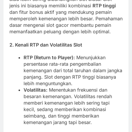
jenis ini biasanya memiliki kombinasi
RTP tinggi
dan fitur bonus aktif yang mendukung pemain
memperoleh kemenangan lebih besar. Pemahaman
dasar mengenai slot gacor membantu pemain
memanfaatkan peluang dengan lebih optimal.
2. Kenali RTP dan Volatilitas Slot
RTP (Return to Player):
Menunjukkan
persentase rata-rata pengembalian
kemenangan dari total taruhan dalam jangka
panjang. Slot dengan RTP tinggi biasanya
lebih menguntungkan.
Volatilitas:
Menentukan frekuensi dan
besaran kemenangan. Volatilitas rendah
memberi kemenangan lebih sering tapi
kecil, sedang memberikan kombinasi
seimbang, dan tinggi memberikan
kemenangan jarang tapi besar.