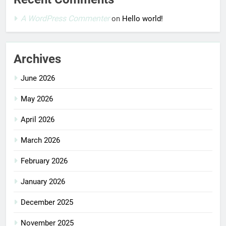
A WordPress Commenter
on
Hello world!
Archives
June 2026
May 2026
April 2026
March 2026
February 2026
January 2026
December 2025
November 2025