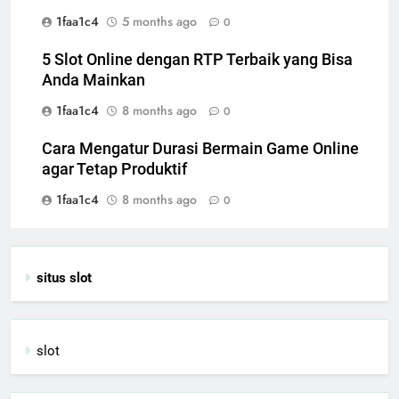
1faa1c4
5 months ago
0
5 Slot Online dengan RTP Terbaik yang Bisa
Anda Mainkan
1faa1c4
8 months ago
0
Cara Mengatur Durasi Bermain Game Online
agar Tetap Produktif
1faa1c4
8 months ago
0
situs slot
slot