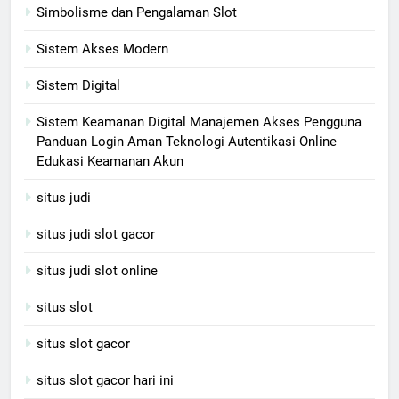
Simbolisme dan Pengalaman Slot
Sistem Akses Modern
Sistem Digital
Sistem Keamanan Digital Manajemen Akses Pengguna
Panduan Login Aman Teknologi Autentikasi Online
Edukasi Keamanan Akun
situs judi
situs judi slot gacor
situs judi slot online
situs slot
situs slot gacor
situs slot gacor hari ini