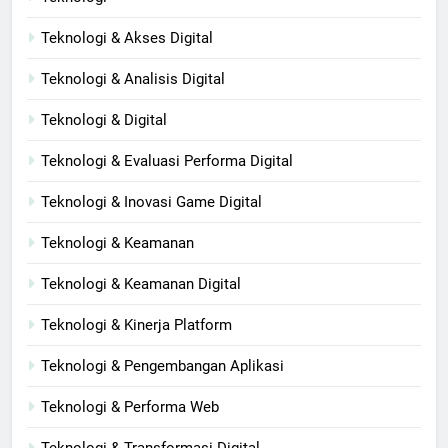
Teknologi & Akses Digital
Teknologi & Analisis Digital
Teknologi & Digital
Teknologi & Evaluasi Performa Digital
Teknologi & Inovasi Game Digital
Teknologi & Keamanan
Teknologi & Keamanan Digital
Teknologi & Kinerja Platform
Teknologi & Pengembangan Aplikasi
Teknologi & Performa Web