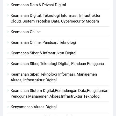
Keamanan Data & Privasi Digital
Keamanan Digital, Teknologi Informasi, Infrastruktur
Cloud, Sistem Proteksi Data, Cybersecurity Modern
Keamanan Online
Keamanan Online, Panduan, Teknologi
Keamanan Siber & Infrastruktur Digital
Keamanan Siber, Teknologi Digital, Panduan Pengguna
Keamanan Siber, Teknologi Informasi, Manajemen
Akses, Infrastruktur Digital
Keamanan Sistem Digital,Perlindungan Data,Pengalaman
Pengguna,Manajemen Akses,Infrastruktur Teknologi
Kenyamanan Akses Digital