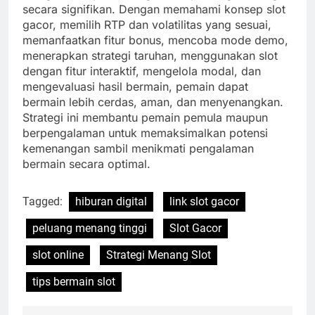
secara signifikan. Dengan memahami konsep slot
gacor, memilih RTP dan volatilitas yang sesuai,
memanfaatkan fitur bonus, mencoba mode demo,
menerapkan strategi taruhan, menggunakan slot
dengan fitur interaktif, mengelola modal, dan
mengevaluasi hasil bermain, pemain dapat
bermain lebih cerdas, aman, dan menyenangkan.
Strategi ini membantu pemain pemula maupun
berpengalaman untuk memaksimalkan potensi
kemenangan sambil menikmati pengalaman
bermain secara optimal.
Tagged:
hiburan digital
link slot gacor
peluang menang tinggi
Slot Gacor
slot online
Strategi Menang Slot
tips bermain slot