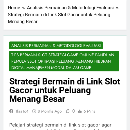
Home
Analisis Permainan & Metodologi Evaluasi
Strategi Bermain di Link Slot Gacor untuk Peluang
Menang Besar
ANALISIS PERMAINAN & METODOLOGI EVALUASI
TIPS BERMAIN SLOT STRATEGI GAME ONLINE PANDUAN
PEMULA SLOT OPTIMASI PELUANG MENANG HIBURAN
DIGITAL MANAJEMEN MODAL DALAM GAME
Strategi Bermain di Link Slot
Gacor untuk Peluang
Menang Besar
0
1faa1c4
8 Months Ago
6 Mins
Pelajari strategi bermain di link slot gacor agar