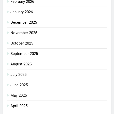
February 2026
January 2026
December 2025
November 2025
October 2025
September 2025
August 2025
July 2025
June 2025
May 2025
April 2025