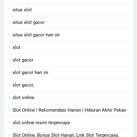
situs slot
situs slot gacor
situs slot gacor hari ini
slot
slot gacor
slot gacor hari ini
slot gacor,
slot online
Slot Online | Rekomendasi Harian | Hiburan Akhir Pekan
slot online resmi terpercaya
Slot Online, Bonus Slot Harian, Link Slot Terpercaya,