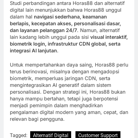
Studi perbandingan antara Horas88 dan alternatif
digital lain menunjukkan bahwa Horas88 unggul
dalam hal
navigasi sederhana, keamanan
berlapis, kecepatan akses, personalisasi dasar,
dan layanan pelanggan 24/7
. Namun, alternatif
lain kadang lebih unggul pada sisi
visual interaktif,
biometrik login, infrastruktur CDN global, serta
integrasi AI lanjutan
.
Untuk mempertahankan daya saing, Horas88 perlu
terus berinovasi, misalnya dengan mengadopsi
biometrik, memperluas jaringan CDN, serta
mengintegrasikan AI generatif dalam sistem
personalisasi. Dengan strategi ini, Horas88 bukan
hanya mampu bertahan, tetapi juga berpotensi
menjadi pemimpin dalam menghadirkan
pengalaman digital modern yang aman, cepat, dan
relevan bagi pengguna.
Tagged:
Alternatif Digital
Customer Support