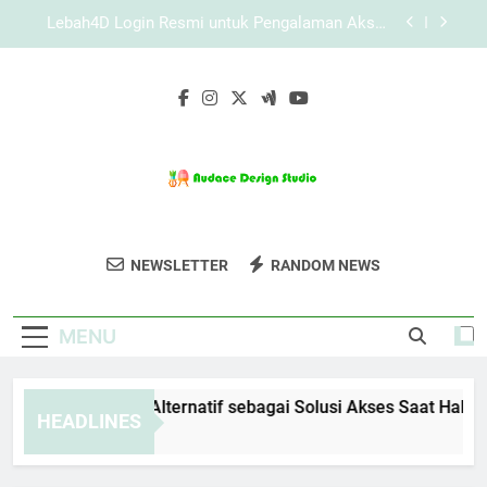
Skip
Panduan Lengkap Daftar Edwinslot dari Awal
to
hingga Selesai
content
Panduan Lengkap Daftar Lebah4D dari Awal
hingga Siap Digunakan
EDWINSLOT Link Alternatif sebagai Solusi Akses
Saat Halaman Utama Tidak Stabil
Lebah4D Login Resmi untuk Pengalaman Akses
yang Lebih Stabil dan Aman
Panduan Lengkap Daftar Edwinslot dari Awal
hingga Selesai
Audace Design
Temukan Inspirasi Desain Interior Dan
Panduan Lengkap Daftar Lebah4D dari Awal
NEWSLETTER
RANDOM NEWS
Studio
hingga Siap Digunakan
Eksterior Dari Audace Design Studio.
MENU
WINSLOT Link Alternatif sebagai Solusi Akses Saat Halaman 
HEADLINES
Month Ago