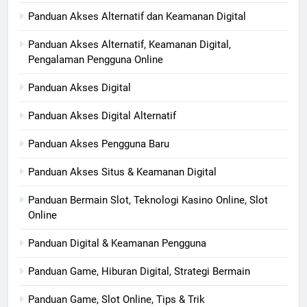
Panduan Akses Alternatif dan Keamanan Digital
Panduan Akses Alternatif, Keamanan Digital,
Pengalaman Pengguna Online
Panduan Akses Digital
Panduan Akses Digital Alternatif
Panduan Akses Pengguna Baru
Panduan Akses Situs & Keamanan Digital
Panduan Bermain Slot, Teknologi Kasino Online, Slot
Online
Panduan Digital & Keamanan Pengguna
Panduan Game, Hiburan Digital, Strategi Bermain
Panduan Game, Slot Online, Tips & Trik