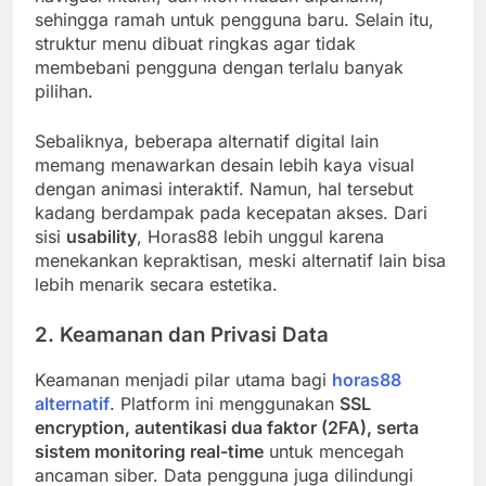
sehingga ramah untuk pengguna baru. Selain itu,
struktur menu dibuat ringkas agar tidak
membebani pengguna dengan terlalu banyak
pilihan.
Sebaliknya, beberapa alternatif digital lain
memang menawarkan desain lebih kaya visual
dengan animasi interaktif. Namun, hal tersebut
kadang berdampak pada kecepatan akses. Dari
sisi
usability
, Horas88 lebih unggul karena
menekankan kepraktisan, meski alternatif lain bisa
lebih menarik secara estetika.
2. Keamanan dan Privasi Data
Keamanan menjadi pilar utama bagi
horas88
alternatif
. Platform ini menggunakan
SSL
encryption, autentikasi dua faktor (2FA), serta
sistem monitoring real-time
untuk mencegah
ancaman siber. Data pengguna juga dilindungi