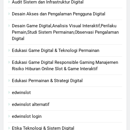
Audit Sistem dan Infrastruktur Digital
Desain Akses dan Pengalaman Pengguna Digital
Desain Game Digital,Analisis Visual Interaktif,Perilaku
Pemain,Studi Sistem Permainan,Observasi Pengalaman
Digital
Edukasi Game Digital & Teknologi Permainan
Edukasi Game Digital Responsible Gaming Manajemen
Risiko Hiburan Online Slot & Game Interaktif
Edukasi Permainan & Strategi Digital
edwinslot
edwinslot alternatif
edwinslot login
Etika Teknologi & Sistem Digital