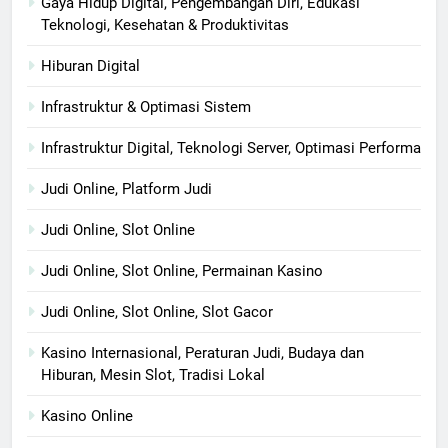
Gaya Hidup Digital, Pengembangan Diri, Edukasi
Teknologi, Kesehatan & Produktivitas
Hiburan Digital
Infrastruktur & Optimasi Sistem
Infrastruktur Digital, Teknologi Server, Optimasi Performa
Judi Online, Platform Judi
Judi Online, Slot Online
Judi Online, Slot Online, Permainan Kasino
Judi Online, Slot Online, Slot Gacor
Kasino Internasional, Peraturan Judi, Budaya dan
Hiburan, Mesin Slot, Tradisi Lokal
Kasino Online