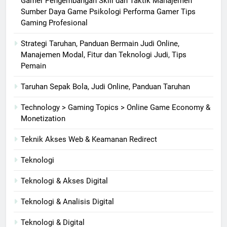
Gamer Pengembangan Skill dan Taktik Manajemen
Sumber Daya Game Psikologi Performa Gamer Tips
Gaming Profesional
Strategi Taruhan, Panduan Bermain Judi Online,
Manajemen Modal, Fitur dan Teknologi Judi, Tips
Pemain
Taruhan Sepak Bola, Judi Online, Panduan Taruhan
Technology > Gaming Topics > Online Game Economy &
Monetization
Teknik Akses Web & Keamanan Redirect
Teknologi
Teknologi & Akses Digital
Teknologi & Analisis Digital
Teknologi & Digital