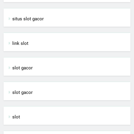
situs slot gacor
link slot
slot gacor
slot gacor
slot