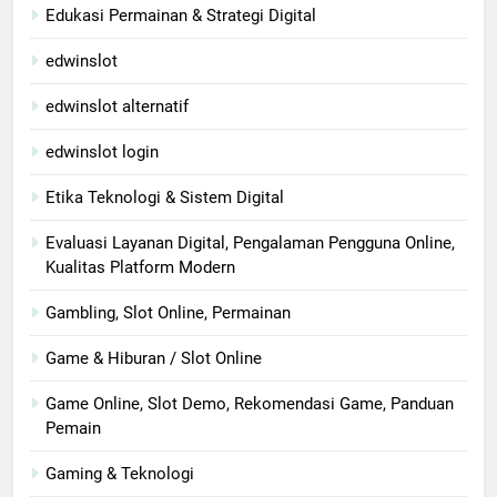
Edukasi Permainan & Strategi Digital
edwinslot
edwinslot alternatif
edwinslot login
Etika Teknologi & Sistem Digital
Evaluasi Layanan Digital, Pengalaman Pengguna Online,
Kualitas Platform Modern
Gambling, Slot Online, Permainan
Game & Hiburan / Slot Online
Game Online, Slot Demo, Rekomendasi Game, Panduan
Pemain
Gaming & Teknologi