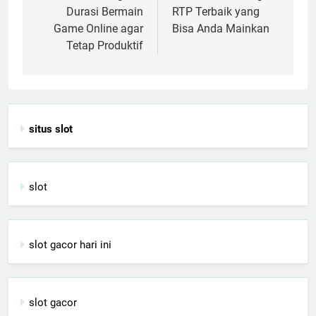
Durasi Bermain
RTP Terbaik yang
Game Online agar
Bisa Anda Mainkan
Tetap Produktif
situs slot
slot
slot gacor hari ini
slot gacor