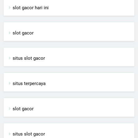
slot gacor hari ini
slot gacor
situs slot gacor
situs terpercaya
slot gacor
situs slot gacor