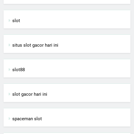
slot
situs slot gacor hari ini
slot88
slot gacor hari ini
spaceman slot