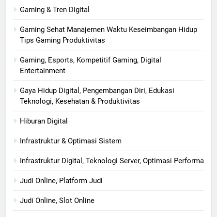
Gaming & Tren Digital
Gaming Sehat Manajemen Waktu Keseimbangan Hidup
Tips Gaming Produktivitas
Gaming, Esports, Kompetitif Gaming, Digital
Entertainment
Gaya Hidup Digital, Pengembangan Diri, Edukasi
Teknologi, Kesehatan & Produktivitas
Hiburan Digital
Infrastruktur & Optimasi Sistem
Infrastruktur Digital, Teknologi Server, Optimasi Performa
Judi Online, Platform Judi
Judi Online, Slot Online