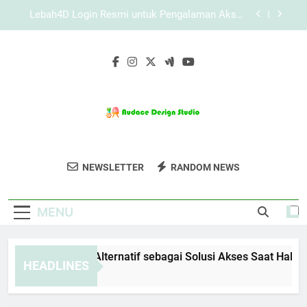
Skip
Panduan Lengkap Daftar Edwinslot dari Awal
to
hingga Selesai
content
Panduan Lengkap Daftar Lebah4D dari Awal
hingga Siap Digunakan
EDWINSLOT Link Alternatif sebagai Solusi Akses
Saat Halaman Utama Tidak Stabil
Lebah4D Login Resmi untuk Pengalaman Akses
yang Lebih Stabil dan Aman
Panduan Lengkap Daftar Edwinslot dari Awal
hingga Selesai
Audace Design
Temukan Inspirasi Desain Interior Dan
Panduan Lengkap Daftar Lebah4D dari Awal
NEWSLETTER
RANDOM NEWS
Studio
hingga Siap Digunakan
Eksterior Dari Audace Design Studio.
MENU
WINSLOT Link Alternatif sebagai Solusi Akses Saat Halaman 
HEADLINES
Months Ago