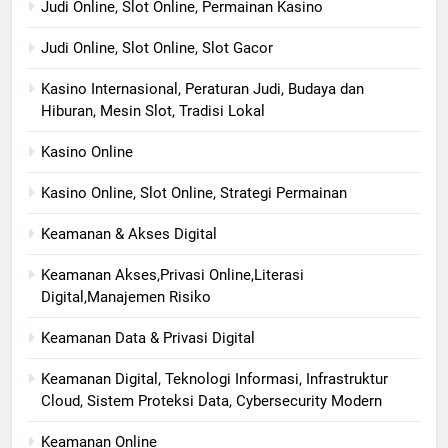
Judi Online, Slot Online, Permainan Kasino
Judi Online, Slot Online, Slot Gacor
Kasino Internasional, Peraturan Judi, Budaya dan
Hiburan, Mesin Slot, Tradisi Lokal
Kasino Online
Kasino Online, Slot Online, Strategi Permainan
Keamanan & Akses Digital
Keamanan Akses,Privasi Online,Literasi
Digital,Manajemen Risiko
Keamanan Data & Privasi Digital
Keamanan Digital, Teknologi Informasi, Infrastruktur
Cloud, Sistem Proteksi Data, Cybersecurity Modern
Keamanan Online