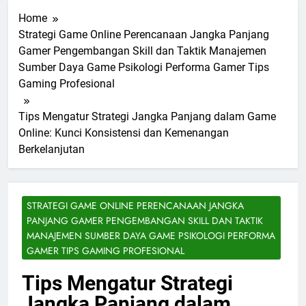
Home
Strategi Game Online Perencanaan Jangka Panjang
Gamer Pengembangan Skill dan Taktik Manajemen
Sumber Daya Game Psikologi Performa Gamer Tips
Gaming Profesional
Tips Mengatur Strategi Jangka Panjang dalam Game
Online: Kunci Konsistensi dan Kemenangan
Berkelanjutan
STRATEGI GAME ONLINE PERENCANAAN JANGKA
PANJANG GAMER PENGEMBANGAN SKILL DAN TAKTIK
MANAJEMEN SUMBER DAYA GAME PSIKOLOGI PERFORMA
GAMER TIPS GAMING PROFESIONAL
Tips Mengatur Strategi
Jangka Panjang dalam